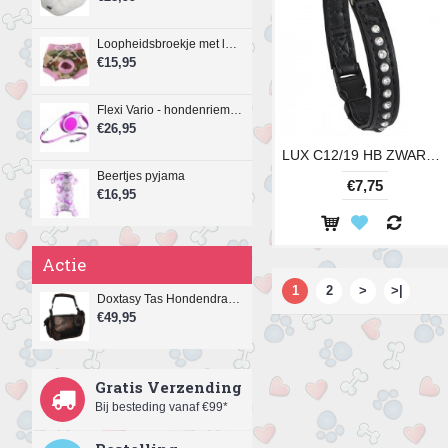
Loopheidsbroekje met legerprint en roze bies
€15,95
Flexi Vario - hondenriem - koord - M - 8 meter - roze
€26,95
LUX C12/19 HB ZWART LENGTE 19CM
Beertjes pyjama
€7,75
€16,95
Actie
1
2
>
>|
Doxtasy Tas Hondendraagtas Copperdots
€49,95
Gratis Verzending
Bij besteding vanaf €99*