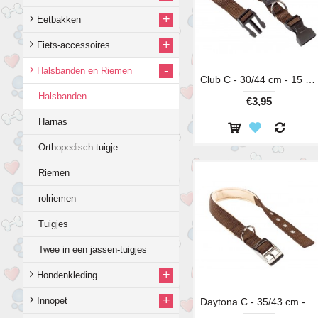
+
Eetbakken
+
Fiets-accessoires
-
Halsbanden en Riemen
Club C - 30/44 cm - 15 mm
Halsbanden
€3,95
Harnas
Orthopedisch tuigje
Riemen
rolriemen
Tuigjes
Twee in een jassen-tuigjes
+
Hondenkleding
+
Innopet
Daytona C - 35/43 cm - 20 mm