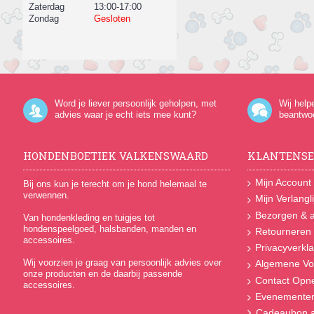
Zaterdag
13:00-17:00
Zondag
Gesloten
Word je liever persoonlijk geholpen, met
Wij help
advies waar je echt iets mee kunt?
beantwo
HONDENBOETIEK VALKENSWAARD
KLANTENSE
Mijn Account
Bij ons kun je terecht om je hond helemaal te
verwennen.
Mijn Verlangli
Bezorgen & a
Van hondenkleding en tuigjes tot
hondenspeelgoed, halsbanden, manden en
Retourneren
accessoires.
Privacyverkla
Wij voorzien je graag van persoonlijk advies over
Algemene Vo
onze producten en de daarbij passende
Contact Op
accessoires.
Evenemente
Cadeaubon a