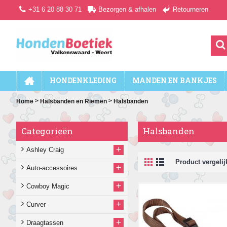
+31 6 20 88 30 71
Bezorgen & afhalen
Retourneren
HONDENKLEDING
MANDEN EN BANKJES
>
>
Home
Halsbanden en Riemen
Halsbanden
Categorieën
Halsbanden
+
Ashley Craig
Product vergelijk
+
Auto-accessoires
+
Cowboy Magic
+
Curver
+
Draagtassen