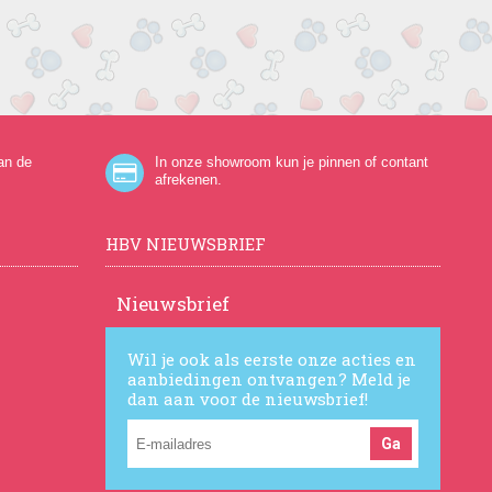
an de
In onze showroom kun je pinnen of contant
afrekenen.
HBV NIEUWSBRIEF
Nieuwsbrief
Wil je ook als eerste onze acties en
aanbiedingen ontvangen? Meld je
dan aan voor de nieuwsbrief!
Ga