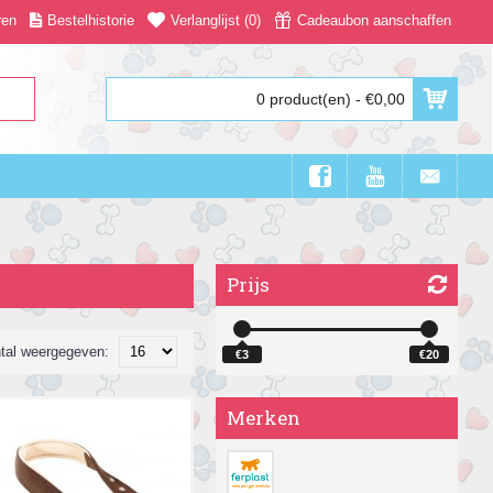
ren
Bestelhistorie
Verlanglijst (
0
)
Cadeaubon aanschaffen
0 product(en) - €0,00
Prijs
tal weergegeven:
€3
€20
Merken