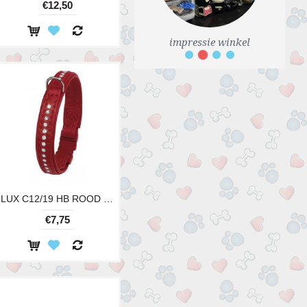
€12,50
impressie winkel
2
1
3
4
LUX C12/19 HB ROOD LENGTE 19CM
€7,75