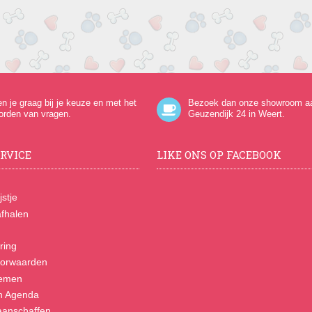
en je graag bij je keuze en met het
Bezoek dan onze showroom a
orden van vragen.
Geuzendijk 24
in Weert.
RVICE
LIKE ONS OP FACEBOOK
jstje
fhalen
ring
orwaarden
nemen
n Agenda
anschaffen