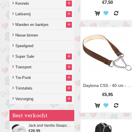
€7,50
+
Kennels
+
Lekkernij
+
Manden en bankjes
Nieuw binnen
Speelgoed
+
Super Sale
+
Transport
+
Tre-Ponti
Daytona CSS - 40 cm - 15 mm
+
Trimtafels
€5,95
+
Verzorging
Best verkocht
Jack and Vanilla Slaapzak, 4-in-1 Play & Sleep, 40 x 50 cm.
€28,99