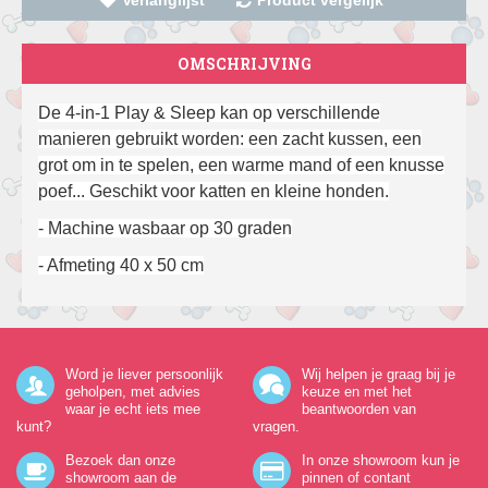
Verlanglijst
Product vergelijk
OMSCHRIJVING
De 4-in-1 Play & Sleep kan op verschillende
manieren gebruikt worden: een zacht kussen, een
grot om in te spelen, een warme mand of een knusse
poef... Geschikt voor katten en kleine honden.
- Machine wasbaar op 30 graden
- ​Afmeting 40 x 50 cm
Word je liever persoonlijk
Wij helpen je graag bij je
geholpen, met advies
keuze en met het
waar je echt iets mee
beantwoorden van
kunt?
vragen.
Bezoek dan onze
In onze showroom kun je
showroom aan de
pinnen of contant