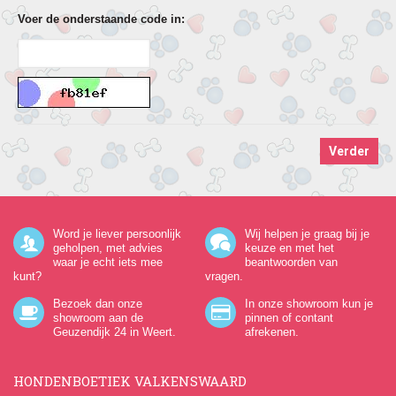
Voer de onderstaande code in:
Word je liever persoonlijk
Wij helpen je graag bij je
geholpen, met advies
keuze en met het
waar je echt iets mee
beantwoorden van
kunt?
vragen.
Bezoek dan onze
In onze showroom kun je
showroom aan de
pinnen of contant
Geuzendijk 24
in Weert.
afrekenen.
HONDENBOETIEK VALKENSWAARD