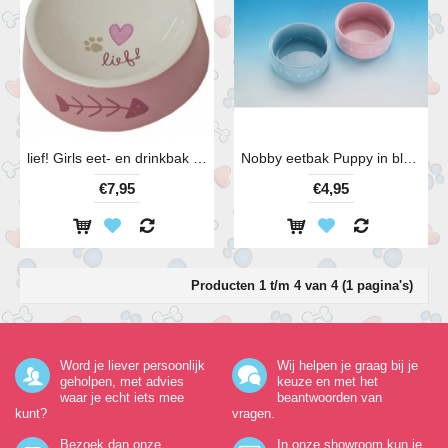
lief! Girls eet- en drinkbak van keramiek voor kat en hond 14cm lichtroze
Nobby eetbak Puppy in blauw of roze (11 cm)
€7,95
€4,95
Producten 1 t/m 4 van 4 (1 pagina's)
Word je liever persoonlijk
Wij helpen je graag bij je
geholpen, met advies
keuze en met het
waar je echt iets mee
beantwoorden van
kunt?
vragen.
Bezoek dan onze
In onze showroom kun je