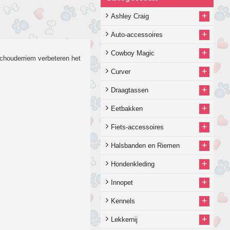
+
Ashley Craig
+
Auto-accessoires
+
Cowboy Magic
schouderriem verbeteren het
+
Curver
+
Draagtassen
+
Eetbakken
+
Fiets-accessoires
+
Halsbanden en Riemen
+
Hondenkleding
+
Innopet
+
Kennels
+
Lekkernij