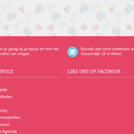
en je graag bij je keuze en met het
Bezoek dan onze showroom a
orden van vragen.
Geuzendijk 24
in Weert.
RVICE
LIKE ONS OP FACEBOOK
jstje
fhalen
ring
orwaarden
nemen
n Agenda