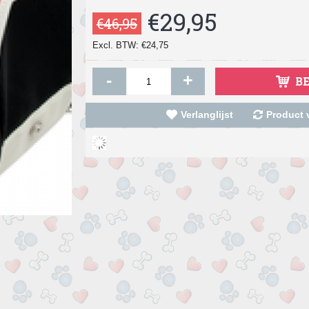
€29,95
€46,95
Excl. BTW: €24,75
-
+
B
Verlanglijst
Product v