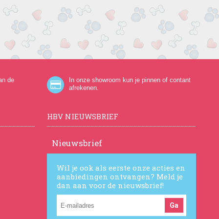
an de
In onze showroom kun je pinnen of contant
afrekenen.
HBV NIEUWSBRIEF
Nieuwsbrief
Wil je ook als eerste onze acties en
aanbiedingen ontvangen? Meld je
dan aan voor de nieuwsbrief!
Ga