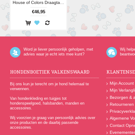
House of Colors Draagtas Blauw
€46,95
Word je liever persoonlijk geholpen, met
Wij help
advies waar je echt iets mee kunt?
beantwo
HONDENBOETIEK VALKENSWAARD
KLANTENSE
Mijn Account
Bij ons kun je terecht om je hond helemaal te
verwennen.
Mijn Verlangli
Bezorgen & a
Van hondenkleding en tuigjes tot
hondenspeelgoed, halsbanden, manden en
Retourneren
accessoires.
Privacyverkla
Wij voorzien je graag van persoonlijk advies over
Algemene Vo
onze producten en de daarbij passende
Contact Op
accessoires.
Evenemente