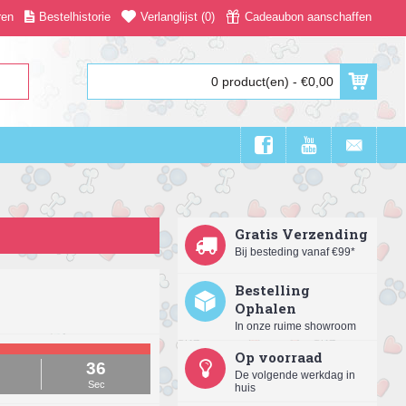
ren
Bestelhistorie
Verlanglijst (
0
)
Cadeaubon aanschaffen
0 product(en) - €0,00
Gratis Verzending
Bij besteding vanaf €99*
Bestelling
Ophalen
In onze ruime showroom
Op voorraad
36
De volgende werkdag in
Sec
huis