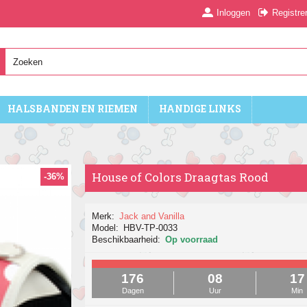
Inloggen
Registre
HALSBANDEN EN RIEMEN
HANDIGE LINKS
House of Colors Draagtas Rood
-36%
Merk:
Jack and Vanilla
Model:
HBV-TP-0033
Beschikbaarheid:
Op voorraad
176
08
17
Dagen
Uur
Min