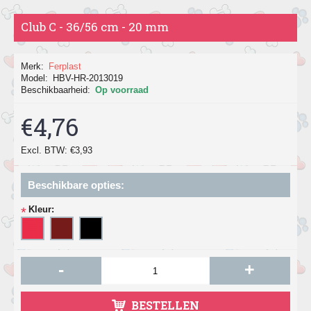
Club C - 36/56 cm - 20 mm
Merk:
Ferplast
Model:
HBV-HR-2013019
Beschikbaarheid:
Op voorraad
€4,76
Excl. BTW: €3,93
Beschikbare opties:
Kleur:
*
-
+
BESTELLEN