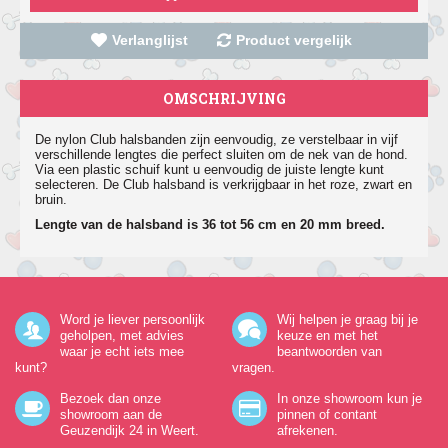
Verlanglijst
Product vergelijk
OMSCHRIJVING
De nylon Club halsbanden zijn eenvoudig, ze verstelbaar in vijf
verschillende lengtes die perfect sluiten om de nek van de hond.
Via een plastic schuif kunt u eenvoudig de juiste lengte kunt
selecteren. De Club halsband is verkrijgbaar in het roze, zwart en
bruin.
Lengte van de halsband is 36 tot 56 cm en 20 mm breed.
Word je liever persoonlijk
Wij helpen je graag bij je
geholpen, met advies
keuze en met het
waar je echt iets mee
beantwoorden van
kunt?
vragen.
Bezoek dan onze
In onze showroom kun je
showroom aan de
pinnen of contant
Geuzendijk 24
in Weert.
afrekenen.