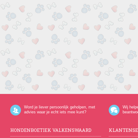
Word je liever persoonlijk geholpen, met
Wij help
advies waar je echt iets mee kunt?
beantwo
HONDENBOETIEK VALKENSWAARD
KLANTENSE