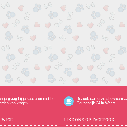
en je graag bij je keuze en met het
Bezoek dan onze showroom a
orden van vragen.
Geuzendijk 24
in Weert.
RVICE
LIKE ONS OP FACEBOOK