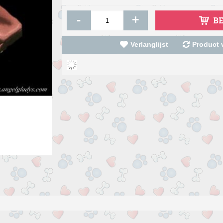
-
+
B
Verlanglijst
Product v