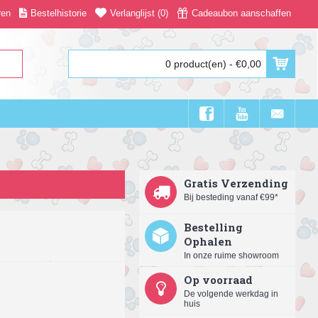
ren
Bestelhistorie
Verlanglijst (
0
)
Cadeaubon aanschaffen
0 product(en) - €0,00
Gratis Verzending
Bij besteding vanaf €99*
Bestelling
Ophalen
In onze ruime showroom
Op voorraad
De volgende werkdag in
huis