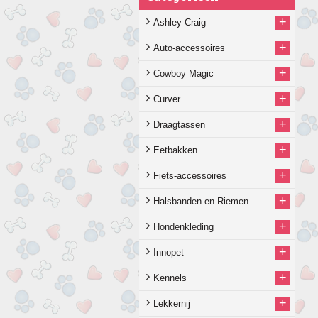
+
Ashley Craig
+
Auto-accessoires
+
Cowboy Magic
+
Curver
+
Draagtassen
+
Eetbakken
+
Fiets-accessoires
+
Halsbanden en Riemen
+
Hondenkleding
+
Innopet
+
Kennels
+
Lekkernij