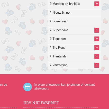
+
Manden en bankjes
Nieuw binnen
Speelgoed
+
Super Sale
+
Transport
+
Tre-Ponti
+
Trimtafels
+
Verzorging
an de
In onze showroom kun je pinnen of contant
afrekenen.
HBV NIEUWSBRIEF