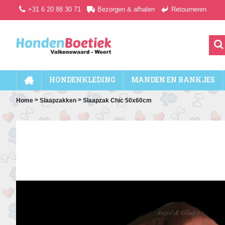
+31 6 20 88 30 71
Bezorgen & afhalen
Retourneren
HONDENKLEDING
MANDEN EN BANKJES
>
>
Home
Slaapzakken
Slaapzak Chic 50x60cm