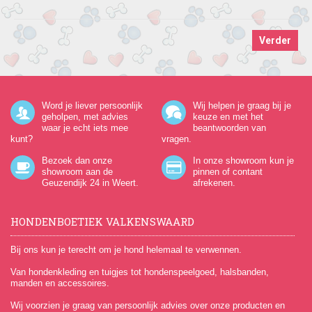
Verder
Word je liever persoonlijk
Wij helpen je graag bij je
geholpen, met advies
keuze en met het
waar je echt iets mee
beantwoorden van
kunt?
vragen.
Bezoek dan onze
In onze showroom kun je
showroom aan de
pinnen of contant
Geuzendijk 24
in Weert.
afrekenen.
HONDENBOETIEK VALKENSWAARD
Bij ons kun je terecht om je hond helemaal te verwennen.
Van hondenkleding en tuigjes tot hondenspeelgoed, halsbanden,
manden en accessoires.
Wij voorzien je graag van persoonlijk advies over onze producten en