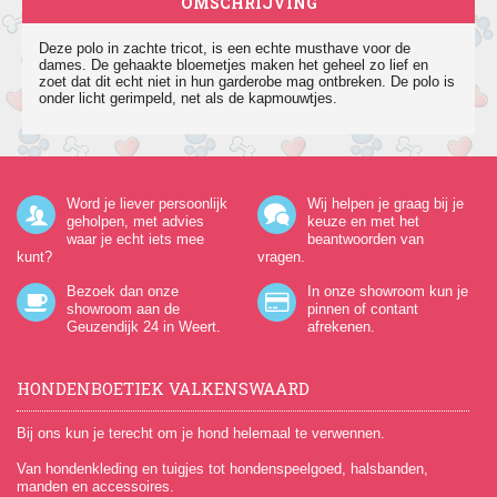
OMSCHRIJVING
Deze polo in zachte tricot, is een echte musthave voor de
dames. De gehaakte bloemetjes maken het geheel zo lief en
zoet dat dit echt niet in hun garderobe mag ontbreken. De polo is
onder licht gerimpeld, net als de kapmouwtjes.
Word je liever persoonlijk
Wij helpen je graag bij je
geholpen, met advies
keuze en met het
waar je echt iets mee
beantwoorden van
kunt?
vragen.
Bezoek dan onze
In onze showroom kun je
showroom aan de
pinnen of contant
Geuzendijk 24
in Weert.
afrekenen.
HONDENBOETIEK VALKENSWAARD
Bij ons kun je terecht om je hond helemaal te verwennen.
Van hondenkleding en tuigjes tot hondenspeelgoed, halsbanden,
manden en accessoires.