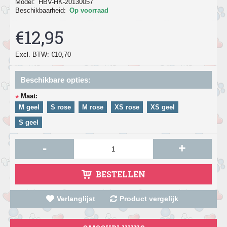
Model:
HBV-HK-20130057
Beschikbaarheid:
Op voorraad
€12,95
Excl. BTW: €10,70
Beschikbare opties:
Maat:
*
M geel
S rose
M rose
XS rose
XS geel
S geel
-
+
BESTELLEN
Verlanglijst
Product vergelijk