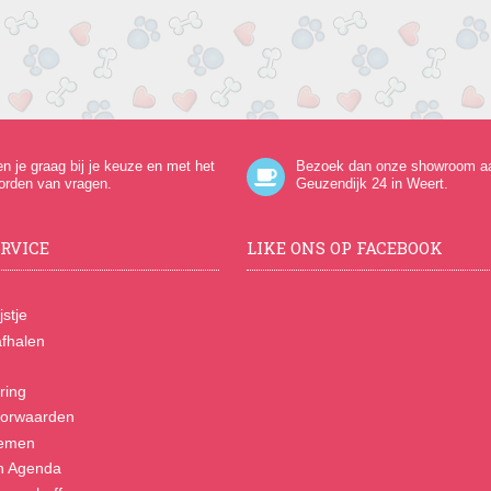
en je graag bij je keuze en met het
Bezoek dan onze showroom a
orden van vragen.
Geuzendijk 24
in Weert.
RVICE
LIKE ONS OP FACEBOOK
jstje
fhalen
ring
orwaarden
nemen
n Agenda