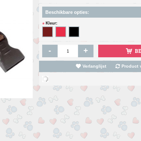
Beschikbare opties:
Kleur:
*
-
+
B
Verlanglijst
Product v