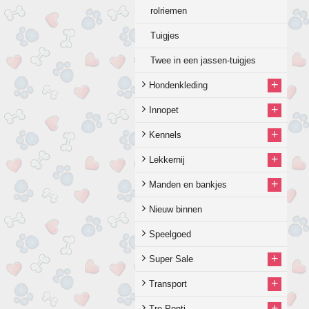
rolriemen
Tuigjes
Twee in een jassen-tuigjes
+
Hondenkleding
+
Innopet
+
Kennels
+
Lekkernij
+
Manden en bankjes
Nieuw binnen
Speelgoed
+
Super Sale
+
Transport
+
Tre-Ponti