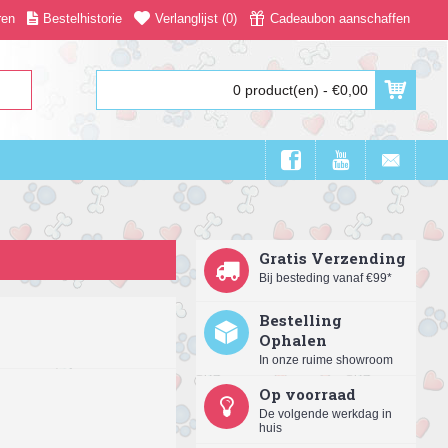
ren
Bestelhistorie
Verlanglijst (
0
)
Cadeaubon aanschaffen
0 product(en) - €0,00
Gratis Verzending
Bij besteding vanaf €99*
Bestelling
Ophalen
In onze ruime showroom
Op voorraad
De volgende werkdag in
huis