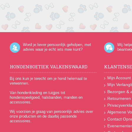
Word je liever persoonlijk geholpen, met
Wij help
advies waar je echt iets mee kunt?
beantwo
HONDENBOETIEK VALKENSWAARD
KLANTENSE
Mijn Account
Bij ons kun je terecht om je hond helemaal te
verwennen.
Mijn Verlangli
Bezorgen & a
Van hondenkleding en tuigjes tot
hondenspeelgoed, halsbanden, manden en
Retourneren
accessoires.
Privacyverkla
Wij voorzien je graag van persoonlijk advies over
Algemene Vo
onze producten en de daarbij passende
Contact Op
accessoires.
Evenemente