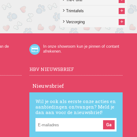
+
Trimtafels
+
Verzorging
an de
In onze showroom kun je pinnen of contant
afrekenen.
HBV NIEUWSBRIEF
Nieuwsbrief
Wil je ook als eerste onze acties en
aanbiedingen ontvangen? Meld je
dan aan voor de nieuwsbrief!
Ga