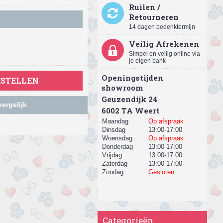
Ruilen /
Retourneren
14 dagen bedenktermijn
Veilig Afrekenen
Simpel en veilig online via
je eigen bank
Openingstijden
ESTELLEN
showroom
Geuzendijk 24
ergelijk
​6002 TA Weert
Maandag
Op afspraak
Dinsdag
13:00-17:00
Woensdag
Op afspraak
Donderdag
13:00-17:00
Vrijdag
13:00-17:00
Zaterdag
13:00-17:00
Zondag
Gesloten
Categorieën