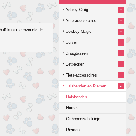
+
Ashley Craig
+
Auto-accessoires
chuif kunt u eenvoudig de
+
Cowboy Magic
+
Curver
+
Draagtassen
+
Eetbakken
+
Fiets-accessoires
-
Halsbanden en Riemen
Halsbanden
Harnas
Orthopedisch tuigje
Riemen