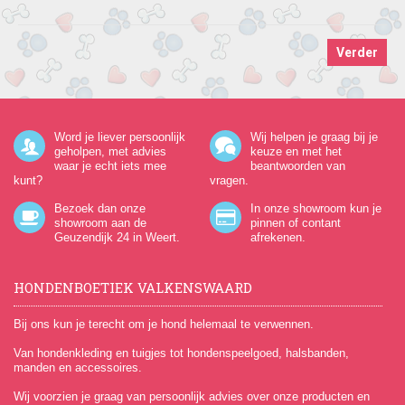
Verder
Word je liever persoonlijk
Wij helpen je graag bij je
geholpen, met advies
keuze en met het
waar je echt iets mee
beantwoorden van
kunt?
vragen.
Bezoek dan onze
In onze showroom kun je
showroom aan de
pinnen of contant
Geuzendijk 24
in Weert.
afrekenen.
HONDENBOETIEK VALKENSWAARD
Bij ons kun je terecht om je hond helemaal te verwennen.
Van hondenkleding en tuigjes tot hondenspeelgoed, halsbanden,
manden en accessoires.
Wij voorzien je graag van persoonlijk advies over onze producten en