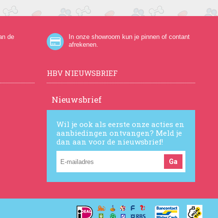
an de
In onze showroom kun je pinnen of contant
afrekenen.
HBV NIEUWSBRIEF
Nieuwsbrief
Wil je ook als eerste onze acties en
aanbiedingen ontvangen? Meld je
dan aan voor de nieuwsbrief!
Ga