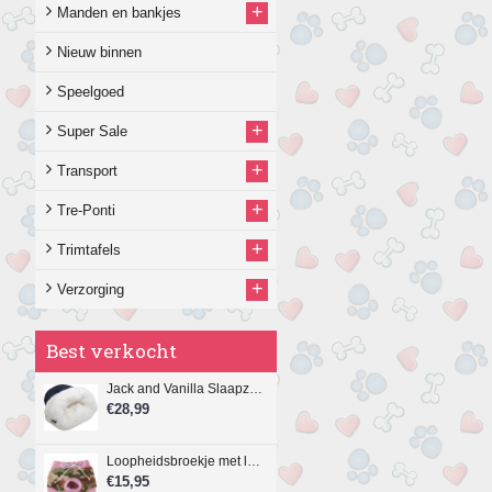
+
Manden en bankjes
Nieuw binnen
Speelgoed
+
Super Sale
+
Transport
+
Tre-Ponti
+
Trimtafels
+
Verzorging
Best verkocht
Jack and Vanilla Slaapzak, 4-in-1 Play & Sleep, 40 x 50 cm.
€28,99
Loopheidsbroekje met legerprint en roze bies
€15,95