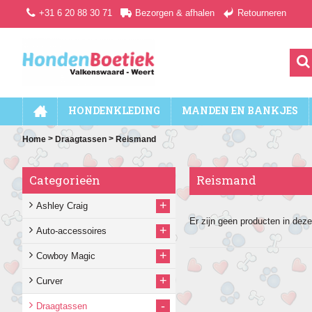
+31 6 20 88 30 71
Bezorgen & afhalen
Retourneren
HONDENKLEDING
MANDEN EN BANKJES
>
>
Home
Draagtassen
Reismand
Categorieën
Reismand
+
Ashley Craig
Er zijn geen producten in deze
+
Auto-accessoires
+
Cowboy Magic
+
Curver
-
Draagtassen