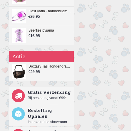
Flexi Vario - hondenriem - koord - M - 8 meter - roze
€26,95
Beertjes pyjama
€16,95
Actie
Doxtasy Tas Hondendraagtas Copperdots
€49,95
Gratis Verzending
Bij besteding vanaf €99*
Bestelling
Ophalen
In onze ruime showroom