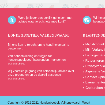
Word je liever persoonlijk geholpen, met
Wij help
advies waar je echt iets mee kunt?
beantwo
HONDENBOETIEK VALKENSWAARD
KLANTENSE
Mijn Account
Bij ons kun je terecht om je hond helemaal te
verwennen.
Mijn Verlangli
Bezorgen & a
Van hondenkleding en tuigjes tot
hondenspeelgoed, halsbanden, manden en
Retourneren
accessoires.
Privacyverkla
Wij voorzien je graag van persoonlijk advies over
Algemene Vo
onze producten en de daarbij passende
Contact Op
accessoires.
Evenemente
Cadeaubon a
Copyright © 2013-2021 Hondenboetiek Valkenswaard - Weert