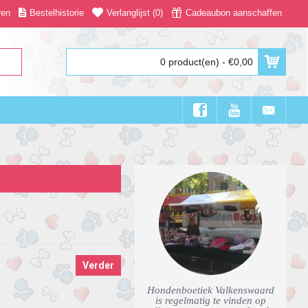
ren
Bestelhistorie
Verlanglijst (
0
)
Cadeaubon aanschaffen
0 product(en) - €0,00
Verder