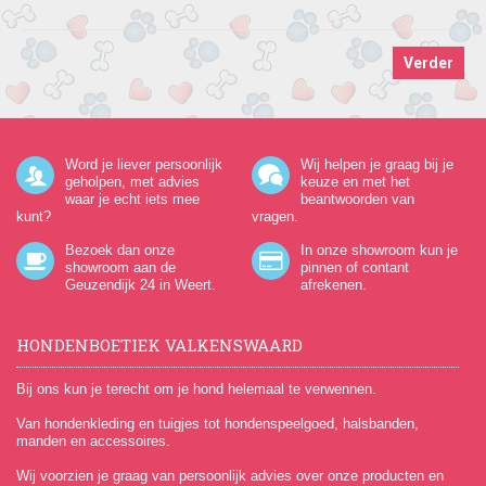
Verder
Word je liever persoonlijk
Wij helpen je graag bij je
geholpen, met advies
keuze en met het
waar je echt iets mee
beantwoorden van
kunt?
vragen.
Bezoek dan onze
In onze showroom kun je
showroom aan de
pinnen of contant
Geuzendijk 24
in Weert.
afrekenen.
HONDENBOETIEK VALKENSWAARD
Bij ons kun je terecht om je hond helemaal te verwennen.
Van hondenkleding en tuigjes tot hondenspeelgoed, halsbanden,
manden en accessoires.
Wij voorzien je graag van persoonlijk advies over onze producten en