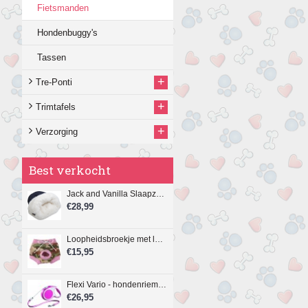
Fietsmanden
Hondenbuggy's
Tassen
+
Tre-Ponti
+
Trimtafels
+
Verzorging
Best verkocht
Jack and Vanilla Slaapzak, 4-in-1 Play & Sleep, 40 x 50 cm.
€28,99
Loopheidsbroekje met legerprint en roze bies
€15,95
Flexi Vario - hondenriem - koord - M - 8 meter - roze
€26,95