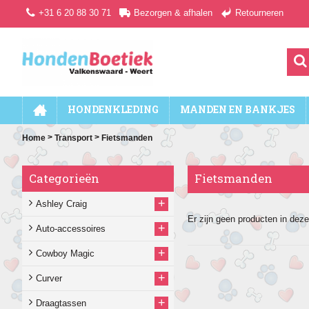
+31 6 20 88 30 71
Bezorgen & afhalen
Retourneren
HONDENKLEDING
MANDEN EN BANKJES
>
>
Home
Transport
Fietsmanden
Categorieën
Fietsmanden
+
Ashley Craig
Er zijn geen producten in deze
+
Auto-accessoires
+
Cowboy Magic
+
Curver
+
Draagtassen