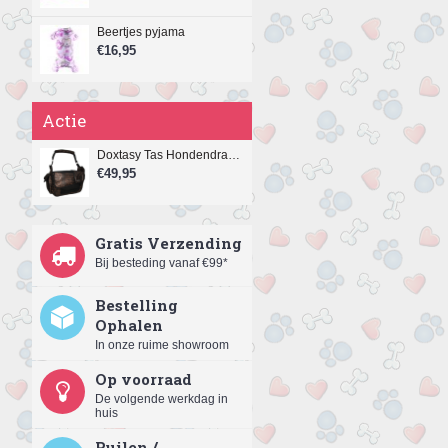
Beertjes pyjama
€16,95
Actie
Doxtasy Tas Hondendraagtas Copperdots
€49,95
Gratis Verzending
Bij besteding vanaf €99*
Bestelling
Ophalen
In onze ruime showroom
Op voorraad
De volgende werkdag in
huis
Ruilen /