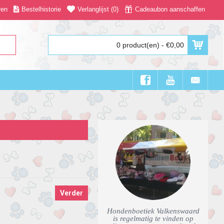
ren
Bestelhistorie
Verlanglijst (
0
)
Cadeaubon aanschaffen
0 product(en) - €0,00
Verder