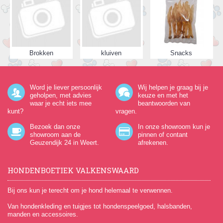
Brokken
kluiven
Snacks
Word je liever persoonlijk
Wij helpen je graag bij je
geholpen, met advies
keuze en met het
waar je echt iets mee
beantwoorden van
kunt?
vragen.
Bezoek dan onze
In onze showroom kun je
showroom aan de
pinnen of contant
Geuzendijk 24
in Weert.
afrekenen.
HONDENBOETIEK VALKENSWAARD
Bij ons kun je terecht om je hond helemaal te verwennen.
Van hondenkleding en tuigjes tot hondenspeelgoed, halsbanden,
manden en accessoires.