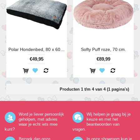
Polar Hondenbed, 80 x 60 cm
Softy Puff roze, 70 cm.
€49,95
€89,99
Producten 1 t/m 4 van 4 (1 pagina's)
Word je liever persoonlijk
Wij helpen je graag bij je
geholpen, met advies
keuze en met het
waar je echt iets mee
beantwoorden van
kunt?
vragen.
Bezoek dan onze
In onze showroom kun je