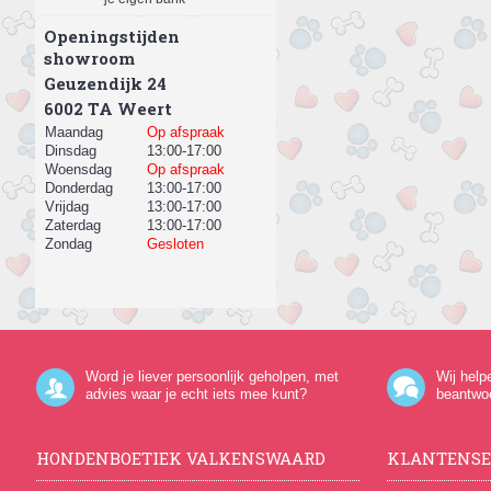
Openingstijden
showroom
Geuzendijk 24
​6002 TA Weert
Maandag
Op afspraak
Dinsdag
13:00-17:00
Woensdag
Op afspraak
Donderdag
13:00-17:00
Vrijdag
13:00-17:00
Zaterdag
13:00-17:00
Zondag
Gesloten
Word je liever persoonlijk geholpen, met
Wij help
advies waar je echt iets mee kunt?
beantwo
HONDENBOETIEK VALKENSWAARD
KLANTENSE