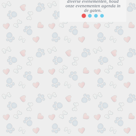
diverse evenementen, houd
onze evenementen agenda in
de gaten.
2
1
3
4