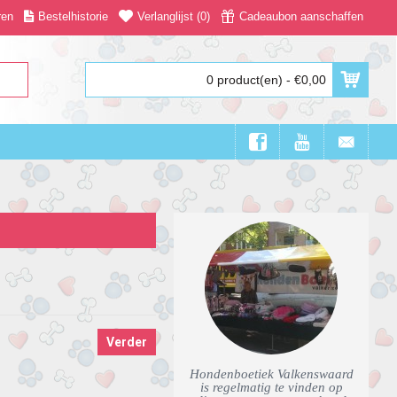
ren
Bestelhistorie
Verlanglijst (
0
)
Cadeaubon aanschaffen
0 product(en) - €0,00
Verder
Hondenboetiek Valkenswaard
is regelmatig te vinden op