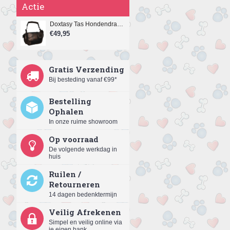
Actie
Doxtasy Tas Hondendraagtas Copperdots
€49,95
Gratis Verzending
Bij besteding vanaf €99*
Bestelling
Ophalen
In onze ruime showroom
Op voorraad
De volgende werkdag in
huis
Ruilen /
Retourneren
14 dagen bedenktermijn
Veilig Afrekenen
Simpel en veilig online via
je eigen bank