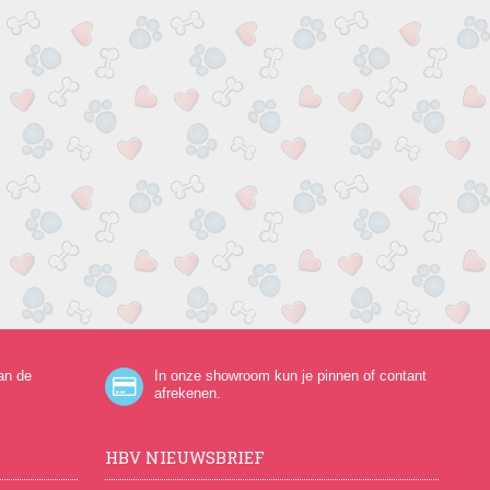
an de
In onze showroom kun je pinnen of contant
afrekenen.
HBV NIEUWSBRIEF