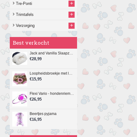
+
Tre-Ponti
+
Trimtafels
+
Verzorging
Best verkocht
Jack and Vanilla Slaapzak, 4-in-1 Play & Sleep, 40 x 50 cm.
€28,99
Loopheidsbroekje met legerprint en roze bies
€15,95
Flexi Vario - hondenriem - koord - M - 8 meter - roze
€26,95
Beertjes pyjama
€16,95