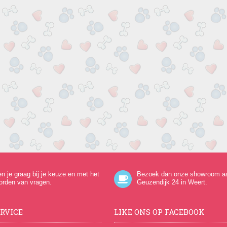
en je graag bij je keuze en met het
Bezoek dan onze showroom a
orden van vragen.
Geuzendijk 24
in Weert.
RVICE
LIKE ONS OP FACEBOOK