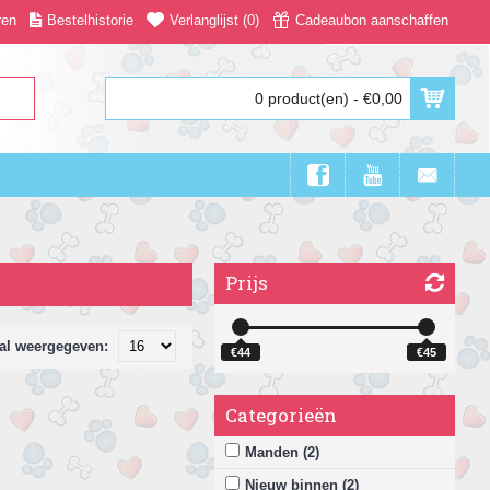
ren
Bestelhistorie
Verlanglijst (
0
)
Cadeaubon aanschaffen
0 product(en) - €0,00
Prijs
al weergegeven:
€44
€45
Categorieën
Manden (2)
Nieuw binnen (2)