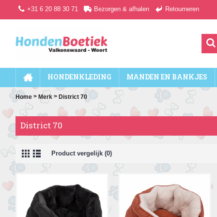
+31 6 20 88 30 71
Bezorgen & afhalen
Retourneren
HONDENKLEDING
MANDEN EN BANKJES
>
>
Home
Merk
District 70
District 70
Product vergelijk (0)