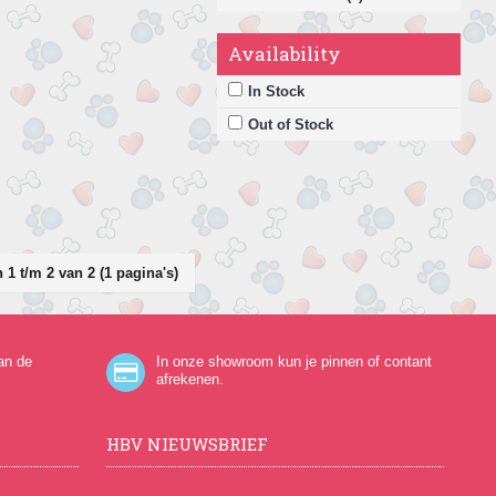
Availability
In Stock
Out of Stock
 1 t/m 2 van 2 (1 pagina's)
an de
In onze showroom kun je pinnen of contant
afrekenen.
HBV NIEUWSBRIEF