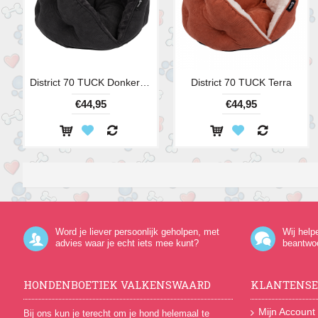
District 70 TUCK Donker Grijs
District 70 TUCK Terra
€44,95
€44,95
Word je liever persoonlijk geholpen, met
Wij help
advies waar je echt iets mee kunt?
beantwo
HONDENBOETIEK VALKENSWAARD
KLANTENSE
Mijn Account
Bij ons kun je terecht om je hond helemaal te