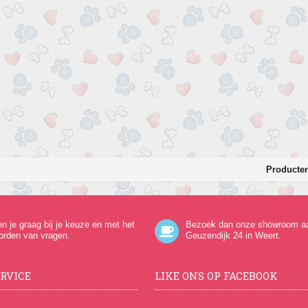
Producten
en je graag bij je keuze en met het
Bezoek dan onze showroom a
orden van vragen.
Geuzendijk 24
in Weert.
RVICE
LIKE ONS OP FACEBOOK