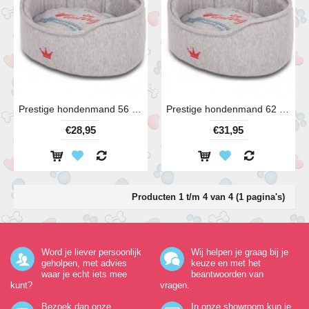
Prestige hondenmand 56 cm
Prestige hondenmand 62 cm
€28,95
€31,95
Producten 1 t/m 4 van 4 (1 pagina's)
Word je liever persoonlijk
Wij helpen je graag bij je
geholpen, met advies
keuze en met het
waar je echt iets mee
beantwoorden van
kunt?
vragen.
Bezoek dan onze
In onze showroom kun je