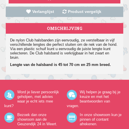
Verlanglijst
Product vergelijk
OMSCHRIJVING
De nylon Club halsbanden zijn eenvoudig, ze verstelbaar in vijf
verschillende lengtes die perfect sluiten om de nek van de hond.
Via een plastic schuif kunt u eenvoudig de juiste lengte kunt
selecteren. De Club halsband is verkrijgbaar in het zwart en
bruin.
Lengte van de halsband is 45 tot 70 cm en 25 mm breed.
Word je liever persoonlijk
Wij helpen je graag bij je
geholpen, met advies
keuze en met het
waar je echt iets mee
beantwoorden van
kunt?
vragen.
Bezoek dan onze
In onze showroom kun je
showroom aan de
pinnen of contant
Geuzendijk 24
in Weert.
afrekenen.