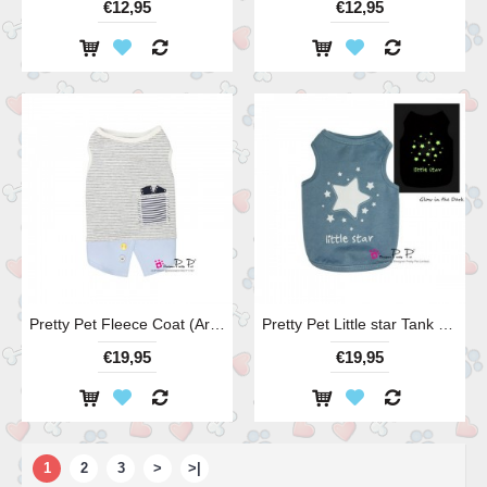
€12,95
€12,95
Pretty Pet Fleece Coat (Army Print)
Pretty Pet Little star Tank Top (Blue)
€19,95
€19,95
1
2
3
>
>|