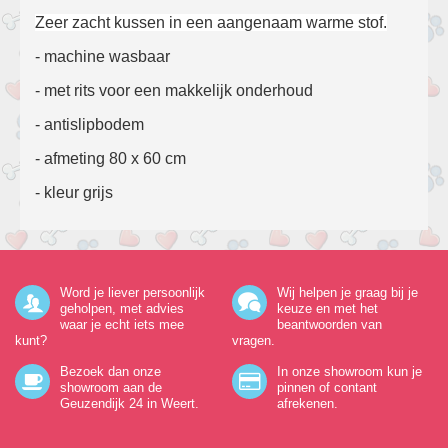
Zeer zacht kussen in een aangenaam warme stof.
- machine wasbaar
- met rits voor een makkelijk onderhoud
- antislipbodem
- afmeting 80 x 60 cm
- kleur grijs
Word je liever persoonlijk
Wij helpen je graag bij je
geholpen, met advies
keuze en met het
waar je echt iets mee
beantwoorden van
kunt?
vragen.
Bezoek dan onze
In onze showroom kun je
showroom aan de
pinnen of contant
Geuzendijk 24
in Weert.
afrekenen.