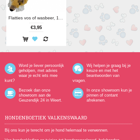
Flatties vos of wasbeer, 18 cm
€3,95
Word je liever persoonlijk
Wij helpen je graag bij je
geholpen, met advies
keuze en met het
waar je echt iets mee
beantwoorden van
kunt?
vragen.
Bezoek dan onze
In onze showroom kun je
showroom aan de
pinnen of contant
Geuzendijk 24
in Weert.
afrekenen.
HONDENBOETIEK VALKENSWAARD
Bij ons kun je terecht om je hond helemaal te verwennen.