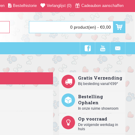
ren
Bestelhistorie
Verlanglijst (
0
)
Cadeaubon aanschaffen
0 product(en) - €0,00
Gratis Verzending
Bij besteding vanaf €99*
Bestelling
Ophalen
In onze ruime showroom
Op voorraad
De volgende werkdag in
huis