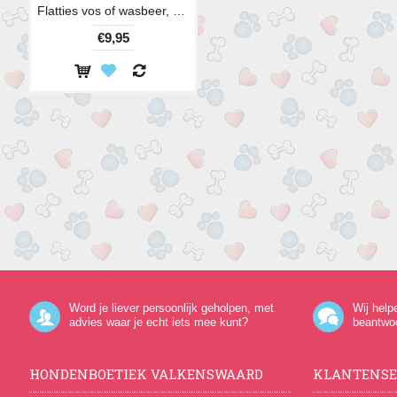
Flatties vos of wasbeer, 45 cm
€9,95
Word je liever persoonlijk geholpen, met
Wij help
advies waar je echt iets mee kunt?
beantwo
HONDENBOETIEK VALKENSWAARD
KLANTENSE