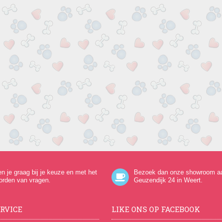
en je graag bij je keuze en met het
Bezoek dan onze showroom a
orden van vragen.
Geuzendijk 24
in Weert.
RVICE
LIKE ONS OP FACEBOOK