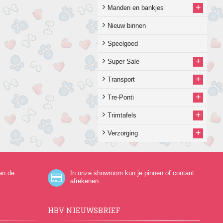
+
Manden en bankjes
Nieuw binnen
Speelgoed
+
Super Sale
+
Transport
+
Tre-Ponti
+
Trimtafels
+
Verzorging
an de
In onze showroom kun je pinnen of contant
afrekenen.
HBV NIEUWSBRIEF