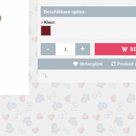
Beschikbare opties:
Kleur:
*
-
+
B
Verlanglijst
Product v