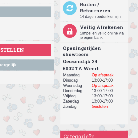
Ruilen /
Retourneren
14 dagen bedenktermijn
Veilig Afrekenen
Simpel en veilig online via
je eigen bank
Openingstijden
ESTELLEN
showroom
Geuzendijk 24
ergelijk
​6002 TA Weert
Maandag
Op afspraak
Dinsdag
13:00-17:00
Woensdag
Op afspraak
Donderdag
13:00-17:00
Vrijdag
13:00-17:00
Zaterdag
13:00-17:00
Zondag
Gesloten
Categorieën