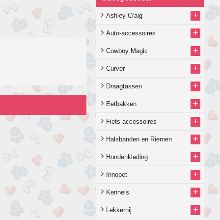
+
Ashley Craig
+
Auto-accessoires
+
Cowboy Magic
+
Curver
+
Draagtassen
+
Eetbakken
+
Fiets-accessoires
+
Halsbanden en Riemen
+
Hondenkleding
+
Innopet
+
Kennels
+
Lekkernij