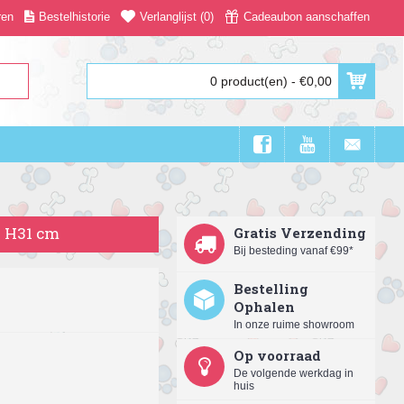
ren
Bestelhistorie
Verlanglijst (
0
)
Cadeaubon aanschaffen
0 product(en) - €0,00
x H31 cm
Gratis Verzending
Bij besteding vanaf €99*
Bestelling
Ophalen
In onze ruime showroom
Op voorraad
De volgende werkdag in
huis