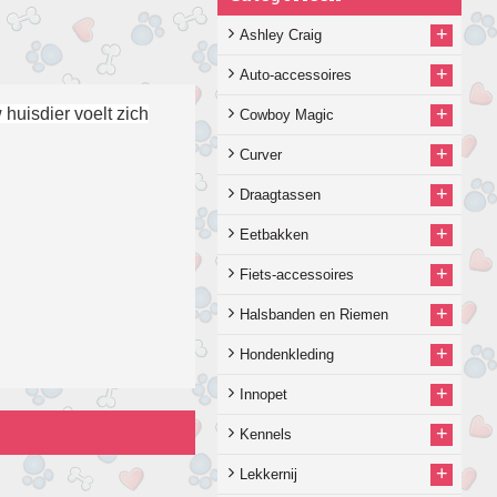
+
Ashley Craig
+
Auto-accessoires
+
 huisdier voelt zich
Cowboy Magic
+
Curver
+
Draagtassen
+
Eetbakken
+
Fiets-accessoires
+
Halsbanden en Riemen
+
Hondenkleding
+
Innopet
+
Kennels
+
Lekkernij