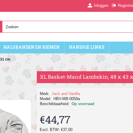
Inloggen
Registre
HALSBANDEN EN RIEMEN
HANDIGE LINKS
H31 cm
XL Basket-Mand Lambskin, 48 x 43 
Merk:
Jack and Vanilla
Model:
HBV-MB-0059a
Beschikbaarheid:
Op voorraad
€44,77
Excl. BTW: €37,00