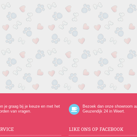
en je graag bij je keuze en met het
Bezoek dan onze showroom a
orden van vragen.
Geuzendijk 24
in Weert.
RVICE
LIKE ONS OP FACEBOOK