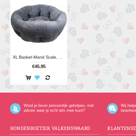
XL Basket-Mand Scale, 48 x 43 x H28 cm
€45,95
Word je liever persoonlijk geholpen, met
Wij help
advies waar je echt iets mee kunt?
beantwo
HONDENBOETIEK VALKENSWAARD
KLANTENSE