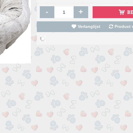
-
+
B
Verlanglijst
Product v