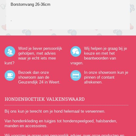
Borstomvang 26-36cm
.
Word je liever persoonlijk
Wij helpen je graag bij je
geholpen, met advies
keuze en met het
waar je echt iets mee
beantwoorden van
kunt?
vragen.
Bezoek dan onze
In onze showroom kun je
showroom aan de
pinnen of contant
Geuzendijk 24
in Weert.
afrekenen.
HONDENBOETIEK VALKENSWAARD
Bij ons kun je terecht om je hond helemaal te verwennen.
Van hondenkleding en tuigjes tot hondenspeelgoed, halsbanden,
manden en accessoires.
Wij voorzien je graag van persoonlijk advies over onze producten en