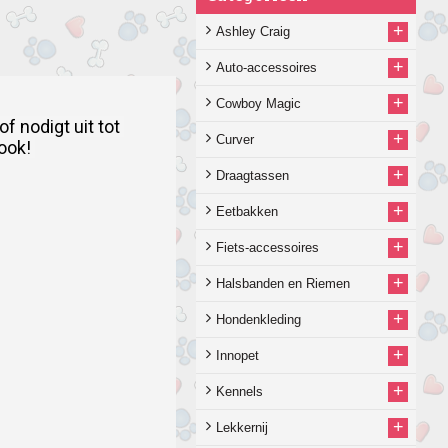
+
Ashley Craig
+
Auto-accessoires
+
Cowboy Magic
 nodigt uit tot 
+
Curver
ook!
+
Draagtassen
+
Eetbakken
+
Fiets-accessoires
+
Halsbanden en Riemen
+
Hondenkleding
+
Innopet
+
Kennels
+
Lekkernij