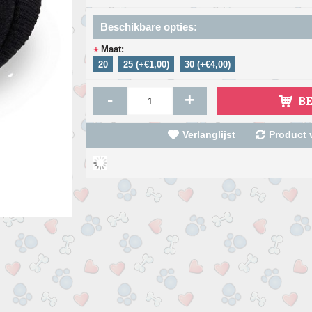
Beschikbare opties:
Maat:
*
20
25 (+€1,00)
30 (+€4,00)
-
+
B
Verlanglijst
Product v