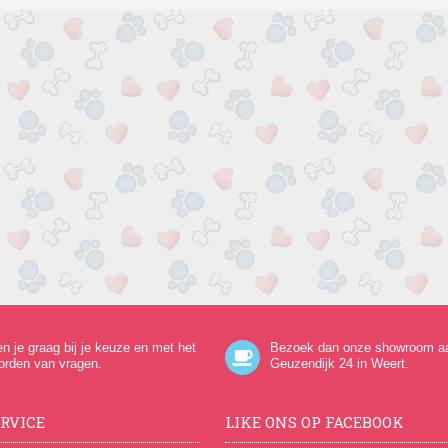
en je graag bij je keuze en met het
Bezoek dan onze showroom a
orden van vragen.
Geuzendijk 24
in Weert.
RVICE
LIKE ONS OP FACEBOOK