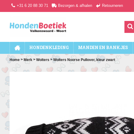
+31 6 20 88 30 71
Bezorgen & afhalen
Retourneren
HONDENKLEDING
MANDEN EN BANKJES
>
>
>
Home
Merk
Wolters
Wolters Noorse Pullover, kleur zwart