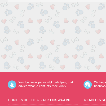
Word je liever persoonlijk geholpen, met
Wij help
advies waar je echt iets mee kunt?
beantwo
HONDENBOETIEK VALKENSWAARD
KLANTENSE