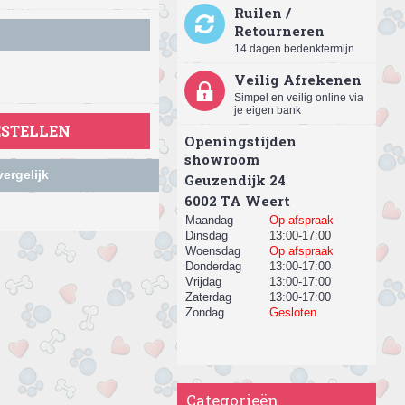
Ruilen /
Retourneren
14 dagen bedenktermijn
Veilig Afrekenen
Simpel en veilig online via
je eigen bank
ESTELLEN
Openingstijden
showroom
ergelijk
Geuzendijk 24
​6002 TA Weert
Maandag
Op afspraak
Dinsdag
13:00-17:00
Woensdag
Op afspraak
Donderdag
13:00-17:00
Vrijdag
13:00-17:00
Zaterdag
13:00-17:00
Zondag
Gesloten
Categorieën