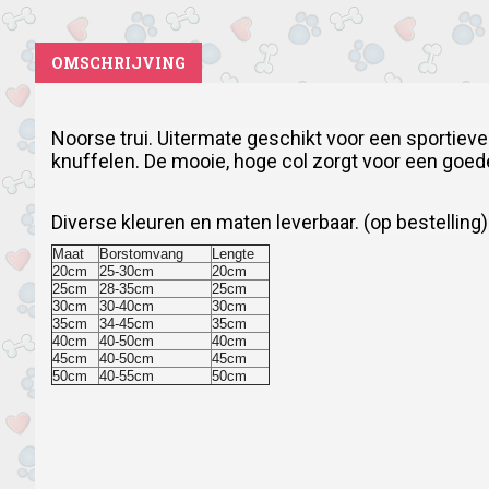
OMSCHRIJVING
Noorse trui.
Uitermate geschikt voor een sportieve 
knuffelen.
De mooie, hoge col zorgt voor een goed
Diverse kleuren en maten leverbaar. (op bestelling)
Maat
Borstomvang
Lengte
20cm
25-30cm
20cm
25cm
28-35cm
25cm
30cm
30-40cm
30cm
35cm
34-45cm
35cm
40cm
40-50cm
40cm
45cm
40-50cm
45cm
50cm
40-55cm
50cm