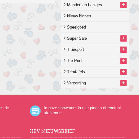
+
Manden en bankjes
Nieuw binnen
Speelgoed
+
Super Sale
+
Transport
+
Tre-Ponti
+
Trimtafels
+
Verzorging
an de
In onze showroom kun je pinnen of contant
afrekenen.
HBV NIEUWSBRIEF