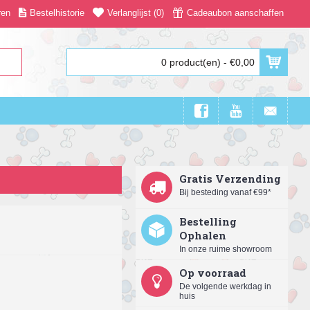
ren
Bestelhistorie
Verlanglijst (
0
)
Cadeaubon aanschaffen
0 product(en) - €0,00
Gratis Verzending
Bij besteding vanaf €99*
Bestelling
Ophalen
In onze ruime showroom
Op voorraad
De volgende werkdag in
huis