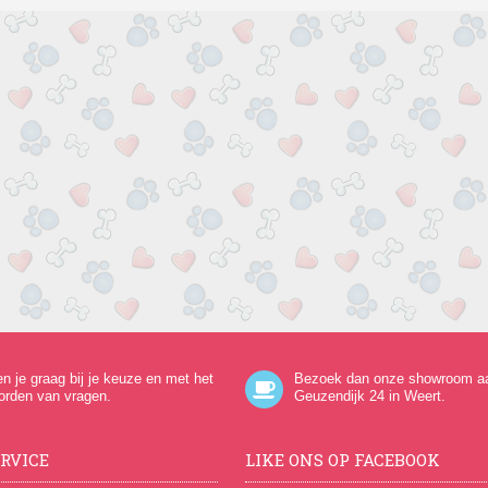
en je graag bij je keuze en met het
Bezoek dan onze showroom a
orden van vragen.
Geuzendijk 24
in Weert.
RVICE
LIKE ONS OP FACEBOOK