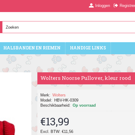
Inloggen
Registre
HALSBANDEN EN RIEMEN
HANDIGE LINKS
Wolters Noorse Pullover, kleur rood
Merk:
Wolters
Model:
HBV-HK-0309
Beschikbaarheid:
Op voorraad
€13,99
Excl. BTW: €11,56