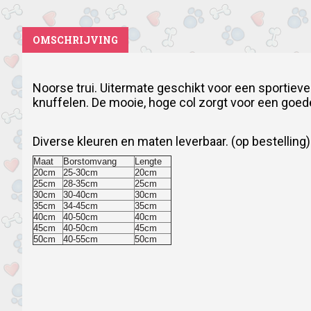
OMSCHRIJVING
Noorse trui.
Uitermate geschikt voor een sportieve 
knuffelen.
De mooie, hoge col zorgt voor een goed
Diverse kleuren en maten leverbaar. (op bestelling)
Maat
Borstomvang
Lengte
20cm
25-30cm
20cm
25cm
28-35cm
25cm
30cm
30-40cm
30cm
35cm
34-45cm
35cm
40cm
40-50cm
40cm
45cm
40-50cm
45cm
50cm
40-55cm
50cm