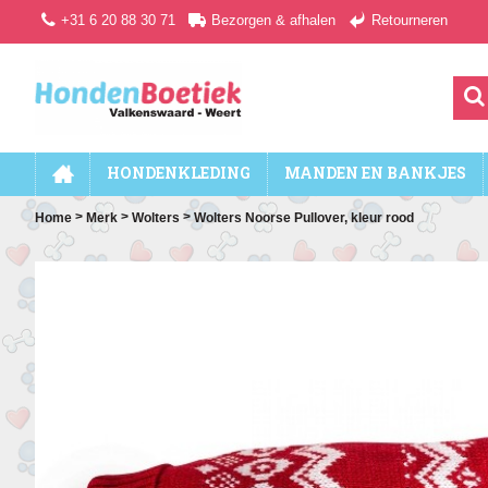
+31 6 20 88 30 71
Bezorgen & afhalen
Retourneren
HONDENKLEDING
MANDEN EN BANKJES
>
>
>
Home
Merk
Wolters
Wolters Noorse Pullover, kleur rood