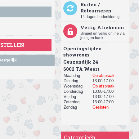
Ruilen /
Retourneren
14 dagen bedenktermijn
Veilig Afrekenen
Simpel en veilig online via
je eigen bank
ESTELLEN
Openingstijden
showroom
ergelijk
Geuzendijk 24
​6002 TA Weert
Maandag
Op afspraak
Dinsdag
13:00-17:00
Woensdag
Op afspraak
Donderdag
13:00-17:00
Vrijdag
13:00-17:00
Zaterdag
13:00-17:00
Zondag
Gesloten
Categorieën