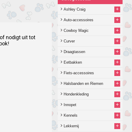
+
Ashley Craig
+
Auto-accessoires
+
Cowboy Magic
 nodigt uit tot 
+
Curver
ook!
+
Draagtassen
+
Eetbakken
+
Fiets-accessoires
+
Halsbanden en Riemen
+
Hondenkleding
+
Innopet
+
Kennels
+
Lekkernij