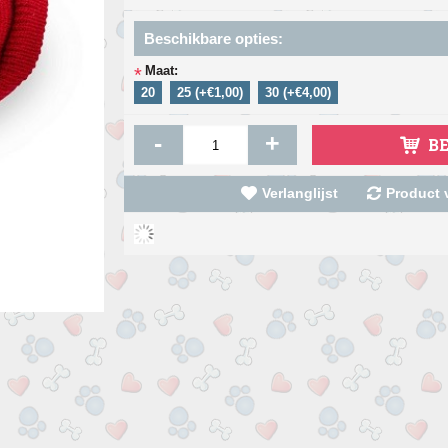
Beschikbare opties:
Maat:
*
20
25 (+€1,00)
30 (+€4,00)
-
+
B
Verlanglijst
Product v