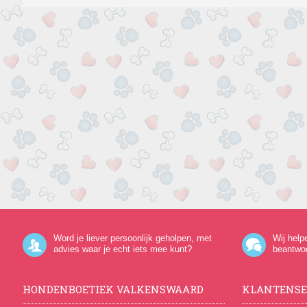
Word je liever persoonlijk geholpen, met
Wij help
advies waar je echt iets mee kunt?
beantwo
HONDENBOETIEK VALKENSWAARD
KLANTENSE