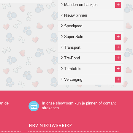
+
Manden en bankjes
Nieuw binnen
Speelgoed
+
Super Sale
+
Transport
+
Tre-Ponti
+
Trimtafels
+
Verzorging
an de
In onze showroom kun je pinnen of contant
afrekenen.
HBV NIEUWSBRIEF