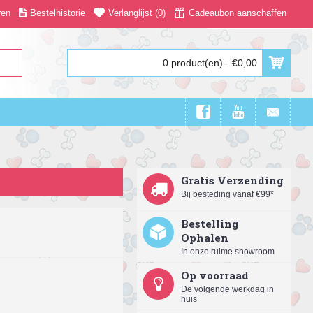
ren
Bestelhistorie
Verlanglijst (
0
)
Cadeaubon aanschaffen
0 product(en) - €0,00
Gratis Verzending
Bij besteding vanaf €99*
Bestelling
Ophalen
In onze ruime showroom
Op voorraad
De volgende werkdag in
huis