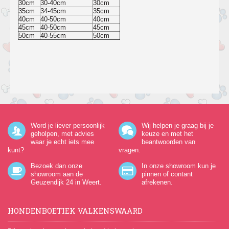
30cm
30-40cm
30cm
35cm
34-45cm
35cm
40cm
40-50cm
40cm
45cm
40-50cm
45cm
50cm
40-55cm
50cm
Word je liever persoonlijk
Wij helpen je graag bij je
geholpen, met advies
keuze en met het
waar je echt iets mee
beantwoorden van
kunt?
vragen.
Bezoek dan onze
In onze showroom kun je
showroom aan de
pinnen of contant
Geuzendijk 24
in Weert.
afrekenen.
HONDENBOETIEK VALKENSWAARD