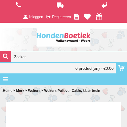
Inloggen
Registreren
0 product(en) - €0,00
>
>
>
Home
Merk
Wolters
Wolters Pullover Cable, kleur bruin