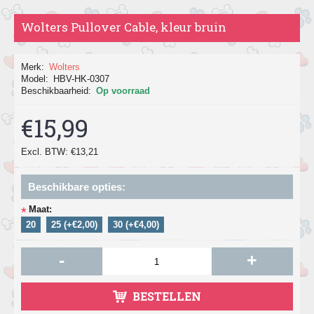
Wolters Pullover Cable, kleur bruin
Merk:
Wolters
Model:
HBV-HK-0307
Beschikbaarheid:
Op voorraad
€15,99
Excl. BTW: €13,21
Beschikbare opties:
Maat:
*
20
25 (+€2,00)
30 (+€4,00)
-
+
BESTELLEN