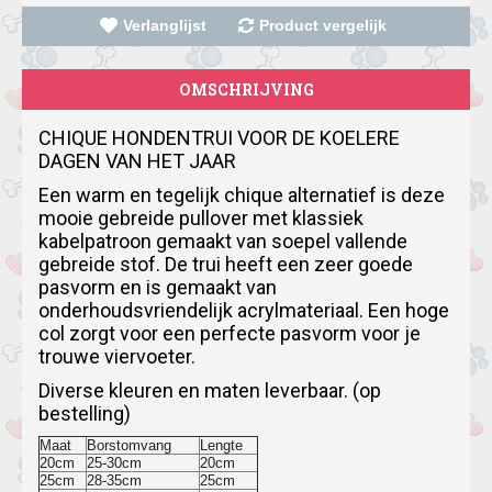
Verlanglijst
Product vergelijk
OMSCHRIJVING
CHIQUE HONDENTRUI VOOR DE KOELERE 
DAGEN VAN HET JAAR
Een warm en tegelijk chique alternatief is deze 
mooie gebreide pullover met klassiek 
kabelpatroon gemaakt van soepel vallende 
gebreide stof.
De trui heeft een zeer goede 
pasvorm en is gemaakt van 
onderhoudsvriendelijk acrylmateriaal.
Een hoge 
col zorgt voor een perfecte pasvorm voor je 
trouwe viervoeter.
Diverse kleuren en maten leverbaar. (op 
bestelling)
Maat
Borstomvang
Lengte
20cm
25-30cm
20cm
25cm
28-35cm
25cm