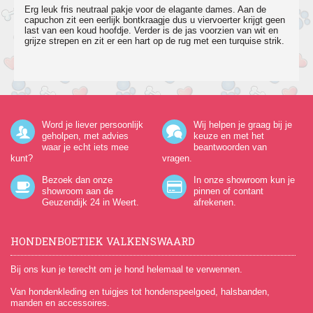
Erg leuk fris neutraal pakje voor de elagante dames. Aan de
capuchon zit een eerlijk bontkraagje dus u viervoerter krijgt geen
last van een koud hoofdje. Verder is de jas voorzien van wit en
grijze strepen en zit er een hart op de rug met een turquise strik.
Word je liever persoonlijk
Wij helpen je graag bij je
geholpen, met advies
keuze en met het
waar je echt iets mee
beantwoorden van
kunt?
vragen.
Bezoek dan onze
In onze showroom kun je
showroom aan de
pinnen of contant
Geuzendijk 24
in Weert.
afrekenen.
HONDENBOETIEK VALKENSWAARD
Bij ons kun je terecht om je hond helemaal te verwennen.
Van hondenkleding en tuigjes tot hondenspeelgoed, halsbanden,
manden en accessoires.