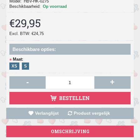
Model:
HBV-HK-0275
Beschikbaarheid:
Op voorraad
€29,95
Excl. BTW: €24,75
Beschikbare opties:
Maat:
*
XS
S
-
+
BESTELLEN
Verlanglijst
Product vergelijk
OMSCHRIJVING