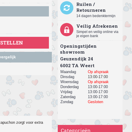
Ruilen /
Retourneren
14 dagen bedenktermijn
Veilig Afrekenen
Simpel en veilig online via
je eigen bank
ESTELLEN
Openingstijden
showroom
ergelijk
Geuzendijk 24
​6002 TA Weert
Maandag
Op afspraak
Dinsdag
13:00-17:00
Woensdag
Op afspraak
Donderdag
13:00-17:00
Vrijdag
13:00-17:00
Zaterdag
13:00-17:00
Zondag
Gesloten
capuchon zorgt voor extra
Categorieën