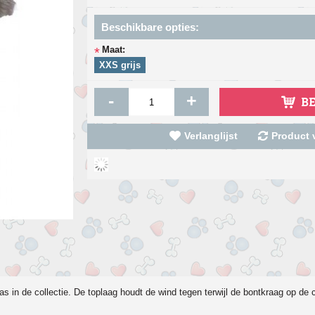
Beschikbare opties:
Maat:
*
XXS grijs
-
+
B
Verlanglijst
Product v
jas
in de collectie. De toplaag houdt de wind
tegen terwijl
de bontkraag op de 