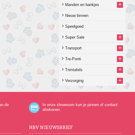
+
Manden en bankjes
Nieuw binnen
Speelgoed
+
Super Sale
+
Transport
+
Tre-Ponti
+
Trimtafels
+
Verzorging
an de
In onze showroom kun je pinnen of contant
afrekenen.
HBV NIEUWSBRIEF