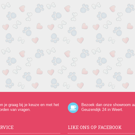
en je graag bij je keuze en met het
Bezoek dan onze showroom a
orden van vragen.
Geuzendijk 24
in Weert.
RVICE
LIKE ONS OP FACEBOOK