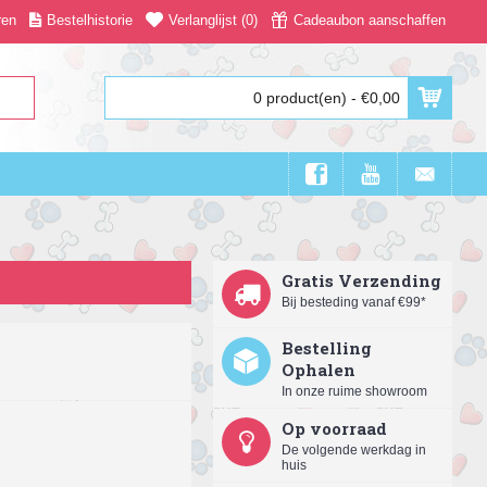
ren
Bestelhistorie
Verlanglijst (
0
)
Cadeaubon aanschaffen
0 product(en) - €0,00
Gratis Verzending
Bij besteding vanaf €99*
Bestelling
Ophalen
In onze ruime showroom
Op voorraad
De volgende werkdag in
huis