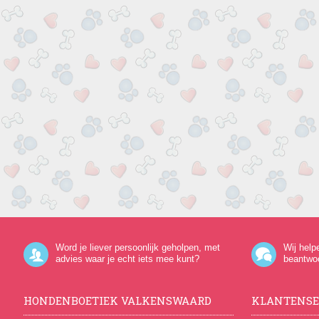
Word je liever persoonlijk geholpen, met
Wij help
advies waar je echt iets mee kunt?
beantwo
HONDENBOETIEK VALKENSWAARD
KLANTENSE