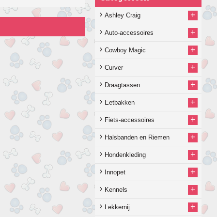
+
Ashley Craig
+
Auto-accessoires
+
Cowboy Magic
+
Curver
+
Draagtassen
+
Eetbakken
+
Fiets-accessoires
+
Halsbanden en Riemen
+
Hondenkleding
+
Innopet
+
Kennels
+
Lekkernij