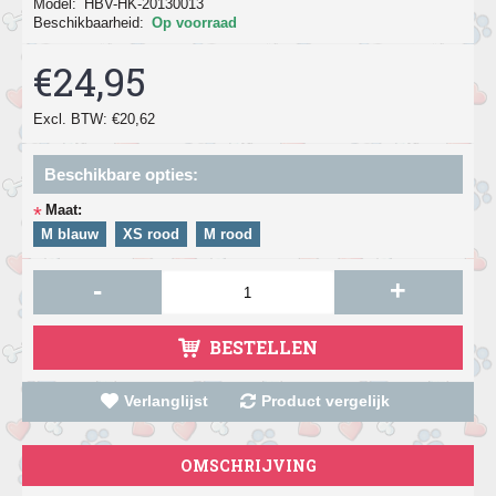
Model:
HBV-HK-20130013
Beschikbaarheid:
Op voorraad
€24,95
Excl. BTW: €20,62
Beschikbare opties:
Maat:
*
M blauw
XS rood
M rood
-
+
BESTELLEN
Verlanglijst
Product vergelijk
OMSCHRIJVING