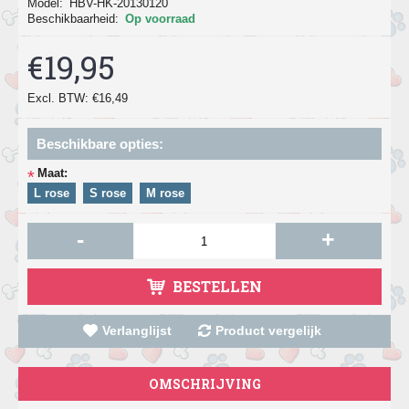
Model:
HBV-HK-20130120
Beschikbaarheid:
Op voorraad
€19,95
Excl. BTW: €16,49
Beschikbare opties:
Maat:
*
L rose
S rose
M rose
-
+
BESTELLEN
Verlanglijst
Product vergelijk
OMSCHRIJVING