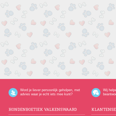
Word je liever persoonlijk geholpen, met
Wij help
advies waar je echt iets mee kunt?
beantwo
HONDENBOETIEK VALKENSWAARD
KLANTENSE