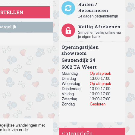
Ruilen /
Retourneren
ESTELLEN
14 dagen bedenktermijn
Veilig Afrekenen
ergelijk
Simpel en veilig online via
je eigen bank
Openingstijden
showroom
Geuzendijk 24
​6002 TA Weert
Maandag
Op afspraak
Dinsdag
13:00-17:00
Woensdag
Op afspraak
Donderdag
13:00-17:00
Vrijdag
13:00-17:00
Zaterdag
13:00-17:00
Zondag
Gesloten
dagelijkse wandelingen met
 look zijn er de
Categorieën