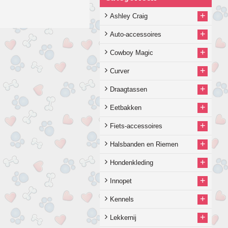
+
Ashley Craig
+
Auto-accessoires
+
Cowboy Magic
+
Curver
+
Draagtassen
+
Eetbakken
+
Fiets-accessoires
+
Halsbanden en Riemen
+
Hondenkleding
+
Innopet
+
Kennels
+
Lekkernij