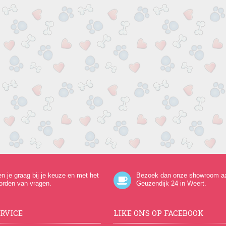
en je graag bij je keuze en met het
Bezoek dan onze showroom a
orden van vragen.
Geuzendijk 24
in Weert.
RVICE
LIKE ONS OP FACEBOOK