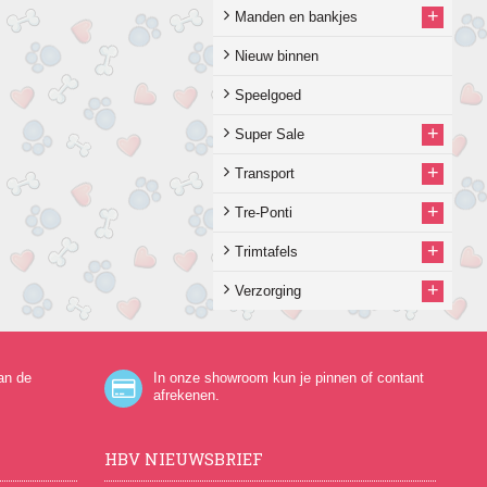
+
Manden en bankjes
Nieuw binnen
Speelgoed
+
Super Sale
+
Transport
+
Tre-Ponti
+
Trimtafels
+
Verzorging
an de
In onze showroom kun je pinnen of contant
afrekenen.
HBV NIEUWSBRIEF