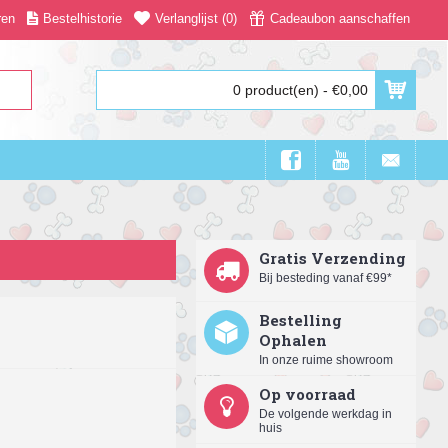
ren
Bestelhistorie
Verlanglijst (
0
)
Cadeaubon aanschaffen
0 product(en) - €0,00
Gratis Verzending
Bij besteding vanaf €99*
Bestelling
Ophalen
In onze ruime showroom
Op voorraad
De volgende werkdag in
huis