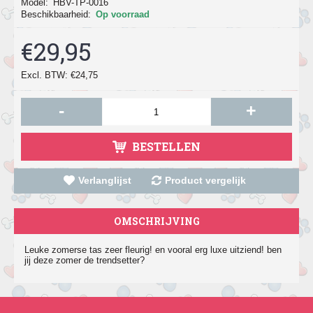
Model:
HBV-TP-0016
Beschikbaarheid:
Op voorraad
€29,95
Excl. BTW: €24,75
-
+
BESTELLEN
Verlanglijst
Product vergelijk
OMSCHRIJVING
Leuke zomerse tas zeer fleurig! en vooral erg luxe uitziend! ben
jij deze zomer de trendsetter?