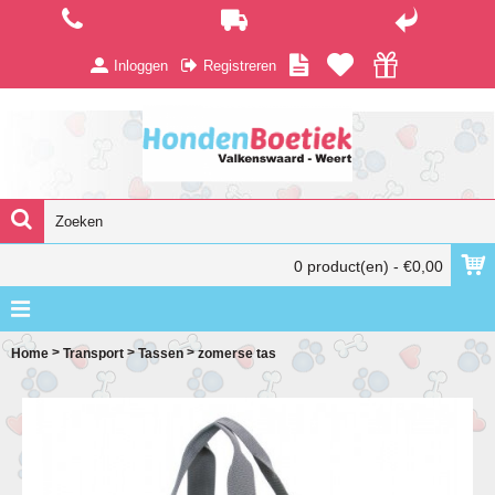
Inloggen
Registreren
0 product(en) - €0,00
>
>
>
Home
Transport
Tassen
zomerse tas