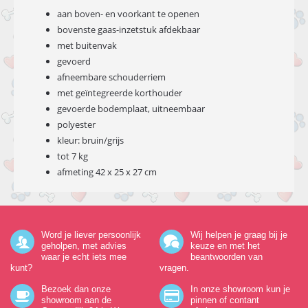
aan boven- en voorkant te openen
bovenste gaas-inzetstuk afdekbaar
met buitenvak
gevoerd
afneembare schouderriem
met geïntegreerde korthouder
gevoerde bodemplaat, uitneembaar
polyester
kleur: bruin/grijs
tot 7 kg
afmeting 42 x 25 x 27 cm
Word je liever persoonlijk
Wij helpen je graag bij je
geholpen, met advies
keuze en met het
waar je echt iets mee
beantwoorden van
kunt?
vragen.
Bezoek dan onze
In onze showroom kun je
showroom aan de
pinnen of contant