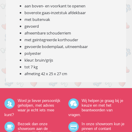
aan boven- en voorkant te openen
bovenste gaas-inzetstuk afdekbaar
met buitenvak
gevoerd
afneembare schouderriem
met geïntegreerde korthouder
gevoerde bodemplaat, uitneembaar
polyester
kleur: bruin/grijs
tot 7 kg
afmeting 42 x 25 x 27 cm
Word je liever persoonlijk
Wij helpen je graag bij je
geholpen, met advies
keuze en met het
waar je echt iets mee
beantwoorden van
kunt?
vragen.
Bezoek dan onze
In onze showroom kun je
showroom aan de
pinnen of contant