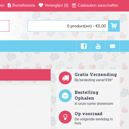
ren
Bestelhistorie
Verlanglijst (
0
)
Cadeaubon aanschaffen
0 product(en) - €0,00
Gratis Verzending
Bij besteding vanaf €99*
Bestelling
Ophalen
In onze ruime showroom
Op voorraad
De volgende werkdag in
huis