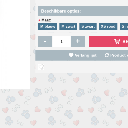
Beschikbare opties:
Maat:
*
M blauw
M zwart
S zwart
XS rood
S r
-
+
B
Verlanglijst
Product v