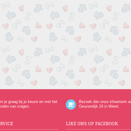
en je graag bij je keuze en met het
Bezoek dan onze showroom a
orden van vragen.
Geuzendijk 24
in Weert.
RVICE
LIKE ONS OP FACEBOOK