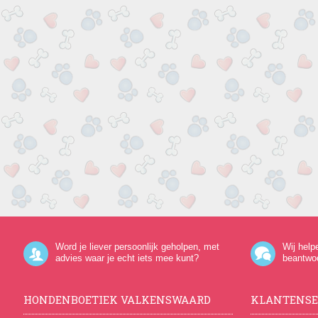
Word je liever persoonlijk geholpen, met
Wij help
advies waar je echt iets mee kunt?
beantwo
HONDENBOETIEK VALKENSWAARD
KLANTENSE