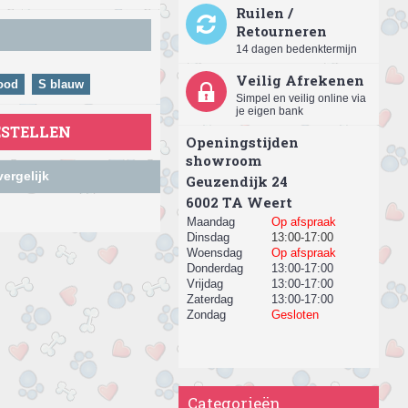
Ruilen /
Retourneren
14 dagen bedenktermijn
Veilig Afrekenen
ood
S blauw
Simpel en veilig online via
je eigen bank
ESTELLEN
Openingstijden
showroom
ergelijk
Geuzendijk 24
​6002 TA Weert
Maandag
Op afspraak
Dinsdag
13:00-17:00
Woensdag
Op afspraak
Donderdag
13:00-17:00
Vrijdag
13:00-17:00
Zaterdag
13:00-17:00
Zondag
Gesloten
Categorieën