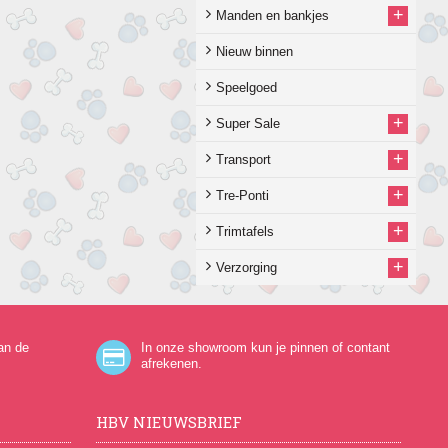
+
Manden en bankjes
Nieuw binnen
Speelgoed
+
Super Sale
+
Transport
+
Tre-Ponti
+
Trimtafels
+
Verzorging
an de
In onze showroom kun je pinnen of contant
afrekenen.
HBV NIEUWSBRIEF