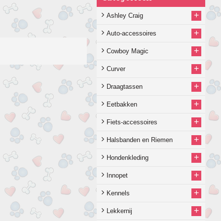
+
Ashley Craig
+
Auto-accessoires
+
Cowboy Magic
+
Curver
+
Draagtassen
+
Eetbakken
+
Fiets-accessoires
+
Halsbanden en Riemen
+
Hondenkleding
+
Innopet
+
Kennels
+
Lekkernij