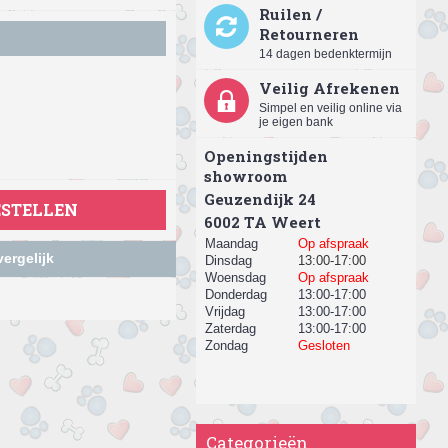
Ruilen /
Retourneren
14 dagen bedenktermijn
Veilig Afrekenen
Simpel en veilig online via
je eigen bank
Openingstijden
showroom
Geuzendijk 24
ESTELLEN
​6002 TA Weert
Maandag
Op afspraak
ergelijk
Dinsdag
13:00-17:00
Woensdag
Op afspraak
Donderdag
13:00-17:00
Vrijdag
13:00-17:00
Zaterdag
13:00-17:00
Zondag
Gesloten
Categorieën