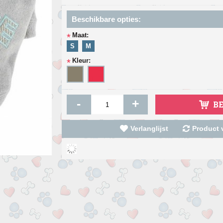
Beschikbare opties:
Maat:
*
S
M
Kleur:
*
-
+
B
Verlanglijst
Product v