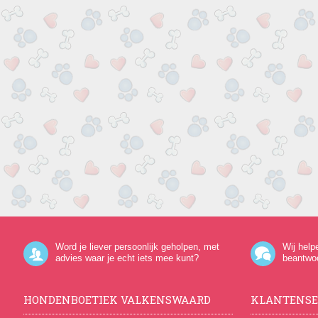
Word je liever persoonlijk geholpen, met
Wij help
advies waar je echt iets mee kunt?
beantwo
HONDENBOETIEK VALKENSWAARD
KLANTENSE