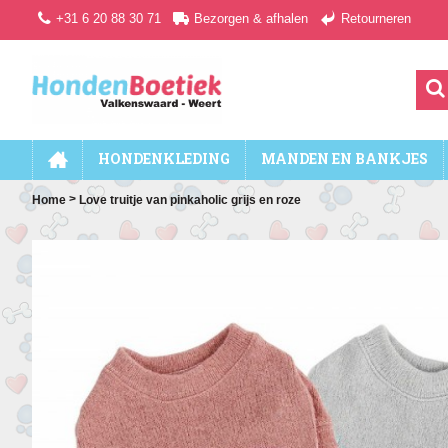
+31 6 20 88 30 71
Bezorgen & afhalen
Retourneren
HONDENKLEDING
MANDEN EN BANKJES
>
Home
Love truitje van pinkaholic grijs en roze