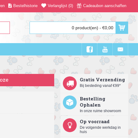
ren
Bestelhistorie
Verlanglijst (
0
)
Cadeaubon aanschaffen
0 product(en) - €0,00
roze
Gratis Verzending
Bij besteding vanaf €99*
Bestelling
Ophalen
In onze ruime showroom
Op voorraad
De volgende werkdag in
huis