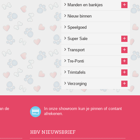
+
Manden en bankjes
Nieuw binnen
Speelgoed
+
Super Sale
+
Transport
+
Tre-Ponti
+
Trimtafels
+
Verzorging
an de
In onze showroom kun je pinnen of contant
afrekenen.
HBV NIEUWSBRIEF