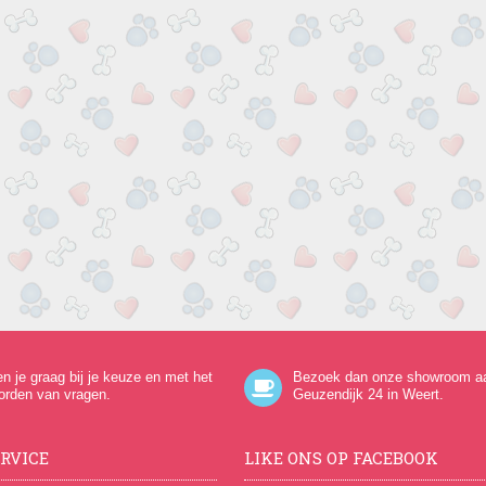
en je graag bij je keuze en met het
Bezoek dan onze showroom a
orden van vragen.
Geuzendijk 24
in Weert.
RVICE
LIKE ONS OP FACEBOOK