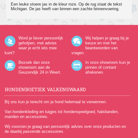
Een leuke stoere jas in de kleur roze. Op de rug staat de tekst
Michigan. De jas heeft van binnen een zachte binnenvoering.
Word je liever persoonlijk
Wij helpen je graag bij je
geholpen, met advies
keuze en met het
waar je echt iets mee
beantwoorden van
kunt?
vragen.
Bezoek dan onze
In onze showroom kun je
showroom aan de
pinnen of contant
Geuzendijk 24
in Weert.
afrekenen.
HONDENBOETIEK VALKENSWAARD
Bij ons kun je terecht om je hond helemaal te verwennen.
Van hondenkleding en tuigjes tot hondenspeelgoed, halsbanden,
manden en accessoires.
Wij voorzien je graag van persoonlijk advies over onze producten en
de daarbij passende accessoires.