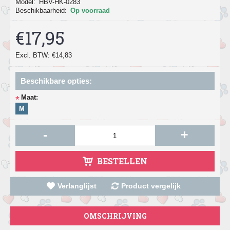
Model:
HBV-HK-0283
Beschikbaarheid:
Op voorraad
€17,95
Excl. BTW: €14,83
Beschikbare opties:
Maat:
*
M
-
+
BESTELLEN
Verlanglijst
Product vergelijk
OMSCHRIJVING