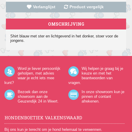
Verlanglijst
Product vergelijk
OMSCHRIJVING
Shirt blauw met ster en lichtgevend in het donker, stoer voor de
jongens.
Word je liever persoonlijk
Wij helpen je graag bij je
geholpen, met advies
keuze en met het
waar je echt iets mee
beantwoorden van
kunt?
vragen.
Bezoek dan onze
In onze showroom kun je
showroom aan de
pinnen of contant
Geuzendijk 24
in Weert.
afrekenen.
HONDENBOETIEK VALKENSWAARD
Bij ons kun je terecht om je hond helemaal te verwennen.