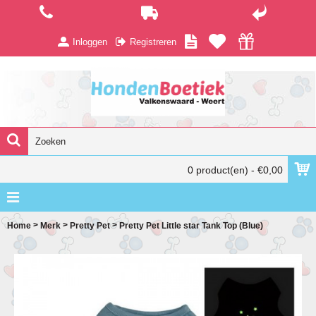
Inloggen
Registreren
0 product(en) - €0,00
>
>
>
Home
Merk
Pretty Pet
Pretty Pet Little star Tank Top (Blue)