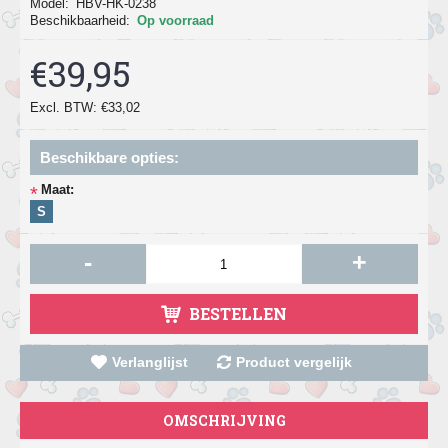
Model:
HBV-HK-0238
Beschikbaarheid:
Op voorraad
€39,95
Excl. BTW: €33,02
Beschikbare opties:
Maat:
*
S
-
+
BESTELLEN
Verlanglijst
Product vergelijk
OMSCHRIJVING