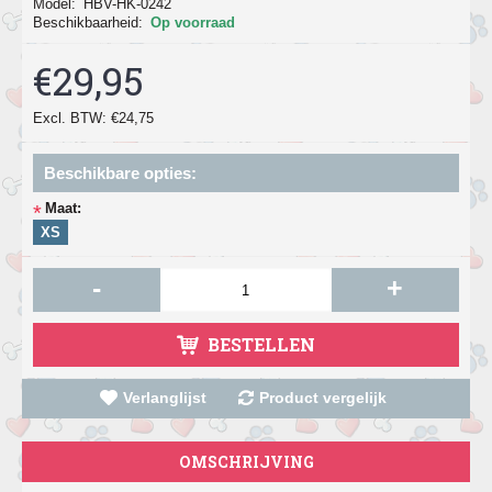
Model:
HBV-HK-0242
Beschikbaarheid:
Op voorraad
€29,95
Excl. BTW: €24,75
Beschikbare opties:
Maat:
*
XS
-
+
BESTELLEN
Verlanglijst
Product vergelijk
OMSCHRIJVING