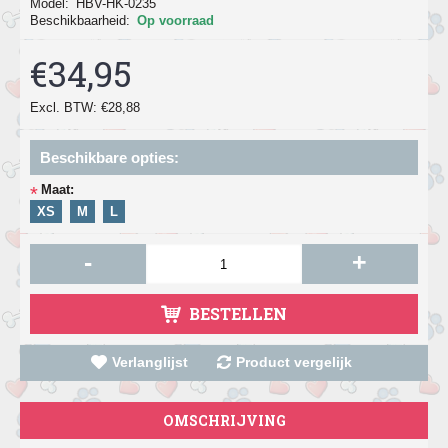
Model:
HBV-HK-0235
Beschikbaarheid:
Op voorraad
€34,95
Excl. BTW: €28,88
Beschikbare opties:
Maat:
*
XS
M
L
-
+
BESTELLEN
Verlanglijst
Product vergelijk
OMSCHRIJVING