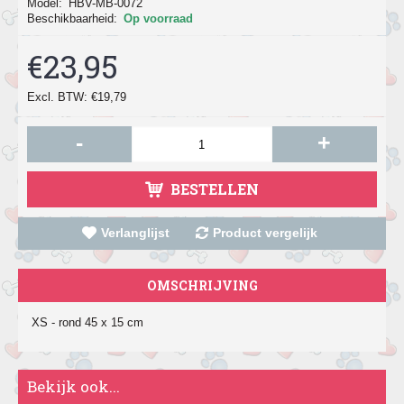
Model:
HBV-MB-0072
Beschikbaarheid:
Op voorraad
€23,95
Excl. BTW: €19,79
-
+
BESTELLEN
Verlanglijst
Product vergelijk
OMSCHRIJVING
XS - rond 45 x 15 cm
Bekijk ook...