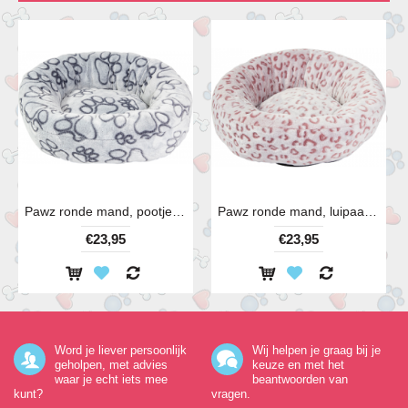
Pawz ronde mand, pootjes grijs
Pawz ronde mand, luipaard rood
€23,95
€23,95
Word je liever persoonlijk
Wij helpen je graag bij je
geholpen, met advies
keuze en met het
waar je echt iets mee
beantwoorden van
kunt?
vragen.