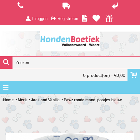
Inloggen
Registreren
0 product(en) - €0,00
>
>
>
Home
Merk
Jack and Vanilla
Pawz ronde mand, pootjes blauw