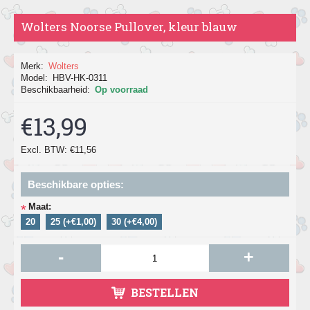
Wolters Noorse Pullover, kleur blauw
Merk:
Wolters
Model:
HBV-HK-0311
Beschikbaarheid:
Op voorraad
€13,99
Excl. BTW: €11,56
Beschikbare opties:
Maat:
*
20
25 (+€1,00)
30 (+€4,00)
-
+
BESTELLEN