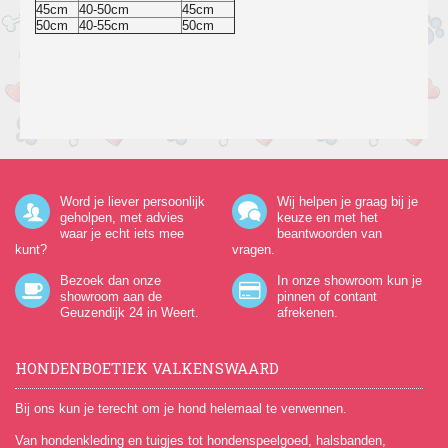
45cm
40-50cm
45cm
50cm
40-55cm
50cm
Word je liever persoonlijk
Wij helpen je graag bij je
geholpen, met advies
keuze en met het
waar je echt iets mee
beantwoorden van
kunt?
vragen.
Bezoek dan onze
In onze showroom kun je
showroom aan de
pinnen of contant
Geuzendijk 24
in Weert.
afrekenen.
HONDENBOETIEK VALKENSWAARD
Bij ons kun je terecht om je hond helemaal te verwennen.
Van hondenkleding en tuigjes tot hondenspeelgoed, halsbanden,