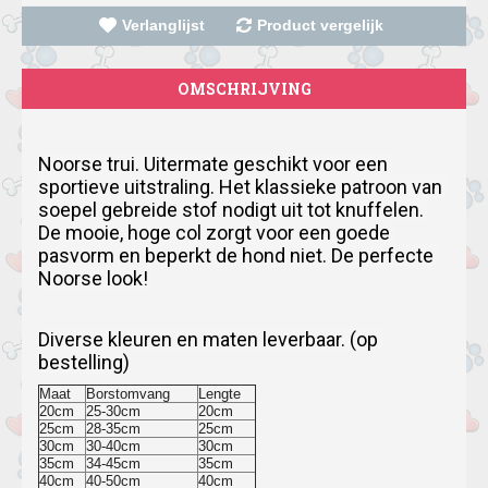
Verlanglijst
Product vergelijk
OMSCHRIJVING
Noorse trui.
Uitermate geschikt voor een 
sportieve uitstraling.
Het klassieke patroon van 
soepel gebreide stof nodigt uit tot knuffelen.
De mooie, hoge col zorgt voor een goede 
pasvorm en beperkt de hond niet.
De perfecte 
Noorse look!
Diverse kleuren en maten leverbaar. (op 
bestelling)
Maat
Borstomvang
Lengte
20cm
25-30cm
20cm
25cm
28-35cm
25cm
30cm
30-40cm
30cm
35cm
34-45cm
35cm
40cm
40-50cm
40cm