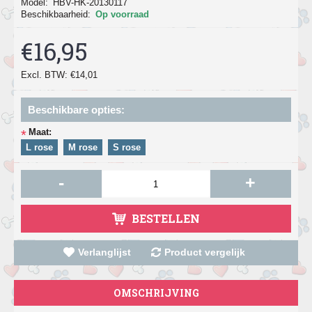
Model:
HBV-HK-20130117
Beschikbaarheid:
Op voorraad
€16,95
Excl. BTW: €14,01
Beschikbare opties:
Maat:
*
L rose
M rose
S rose
-
+
BESTELLEN
Verlanglijst
Product vergelijk
OMSCHRIJVING