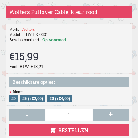
Wolters Pullover Cable, kleur rood
Merk:
Wolters
Model:
HBV-HK-0301
Beschikbaarheid:
Op voorraad
€15,99
Excl. BTW: €13,21
Beschikbare opties:
Maat:
*
20
25 (+€2,00)
30 (+€4,00)
-
+
BESTELLEN