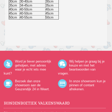
30cm
30-40cm
30cm
35cm
34-45cm
35cm
40cm
40-50cm
40cm
45cm
40-50cm
45cm
50cm
40-55cm
50cm
Word je liever persoonlijk
Wij helpen je graag bij je
geholpen, met advies
keuze en met het
waar je echt iets mee
beantwoorden van
kunt?
vragen.
Bezoek dan onze
In onze showroom kun je
showroom aan de
pinnen of contant
Geuzendijk 24
in Weert.
afrekenen.
HONDENBOETIEK VALKENSWAARD