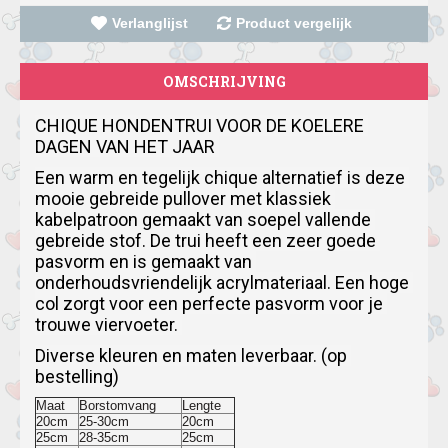
Verlanglijst
Product vergelijk
OMSCHRIJVING
CHIQUE HONDENTRUI VOOR DE KOELERE 
DAGEN VAN HET JAAR
Een warm en tegelijk chique alternatief is deze 
mooie gebreide pullover met klassiek 
kabelpatroon gemaakt van soepel vallende 
gebreide stof.
De trui heeft een zeer goede 
pasvorm en is gemaakt van 
onderhoudsvriendelijk acrylmateriaal.
Een hoge 
col zorgt voor een perfecte pasvorm voor je 
trouwe viervoeter.
Diverse kleuren en maten leverbaar. (op 
bestelling)
Maat
Borstomvang
Lengte
20cm
25-30cm
20cm
25cm
28-35cm
25cm