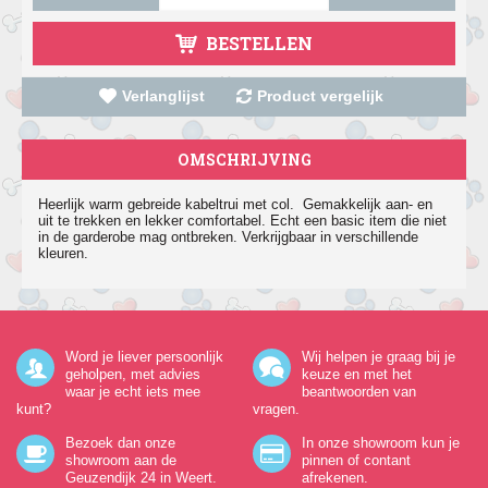
BESTELLEN
Verlanglijst
Product vergelijk
OMSCHRIJVING
Heerlijk warm gebreide kabeltrui met col. Gemakkelijk aan- en
uit te trekken en lekker comfortabel. Echt een basic item die niet
in de garderobe mag ontbreken. Verkrijgbaar in verschillende
kleuren.
Word je liever persoonlijk
Wij helpen je graag bij je
geholpen, met advies
keuze en met het
waar je echt iets mee
beantwoorden van
kunt?
vragen.
Bezoek dan onze
In onze showroom kun je
showroom aan de
pinnen of contant
Geuzendijk 24
in Weert.
afrekenen.