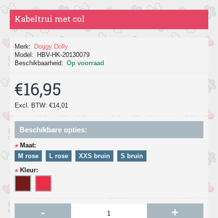
Kabeltrui met col
Merk:
Doggy Dolly
Model:
HBV-HK-20130079
Beschikbaarheid:
Op voorraad
€16,95
Excl. BTW: €14,01
Beschikbare opties:
Maat:
*
M rose
L rose
XXS bruin
S bruin
Kleur:
*
-
+