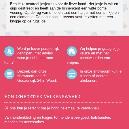
Een leuk neutraal jasje/trui voor de lieve hond. Het jasje is wit en
grijs gestreept en heeft aan de binnenkant een witte bonte
voering. Op de rug van u hond staat een hartje met een strikje en
een diamantje. De capuchon is tevens vast te zetten met een
knopje op de rugzijde
Word je liever persoonlijk
Wij helpen je graag bij je
geholpen, met advies
keuze en met het
waar je echt iets mee
beantwoorden van
kunt?
vragen.
Bezoek dan onze
In onze showroom kun je
showroom aan de
pinnen of contant
Geuzendijk 24
in Weert.
afrekenen.
HONDENBOETIEK VALKENSWAARD
Bij ons kun je terecht om je hond helemaal te verwennen.
Van hondenkleding en tuigjes tot hondenspeelgoed, halsbanden,
manden en accessoires.