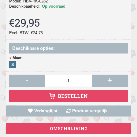
Model:
HBV-HK-0282
Beschikbaarheid:
Op voorraad
€29,95
Excl. BTW: €24,75
Beschikbare opties:
Maat:
*
S
-
+
BESTELLEN
Verlanglijst
Product vergelijk
OMSCHRIJVING